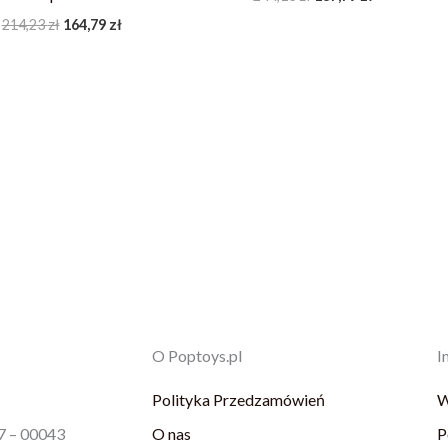
214,23
zł
164,79
zł
O Poptoys.pl
I
Polityka Przedzamówień
W
87 – 00043
O nas
P