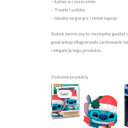
– Łatwy w czyszczeniu
– Trwały i solidny
– Idealny na gorące i zimne napoje
Kubek termiczny to niezbędny gadżet dl
gwarantuje długotrwałe zachowanie temp
i elegancję tego produktu.
Podobne produkty
Pierwotna
Aktualna
cena
cena
Sale!
Sale!
wynosiła:
wynosi:
258,95 zł.
199,19 zł.