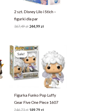
2 szt. Disney Lilo i Stich –
figurki dla par
367,49
zł
244,99
zł
Pierwotna
Aktualna
cena
cena
Sale!
Sale!
wynosiła:
wynosi:
246,73 zł.
189,79 zł.
Figurka Funko Pop Luffy
Gear Five One Piece 1607
246,73
zł
189,79
zł