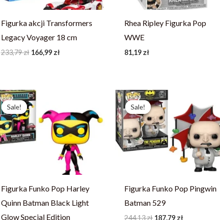
Figurka akcji Transformers
Rhea Ripley Figurka Pop
Legacy Voyager 18 cm
WWE
233,79
zł
166,99
zł
81,19
zł
Pierwotna
Aktualna
Pierwotna
Aktualna
cena
cena
cena
cena
Sale!
Sale!
Sale!
Sale!
wynosiła:
wynosi:
wynosiła:
wynosi:
214,23 zł.
164,79 zł.
244,13 zł.
187,79 zł.
Figurka Funko Pop Harley
Figurka Funko Pop Pingwin
Quinn Batman Black Light
Batman 529
Glow Special Edition
244,13
zł
187,79
zł