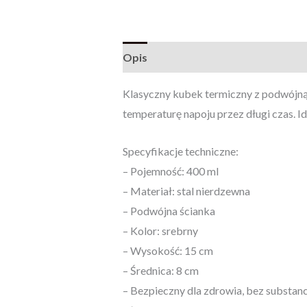
Opis
Opinie (0)
Klasyczny kubek termiczny z podwójną 
temperaturę napoju przez długi czas. I
Specyfikacje techniczne:
– Pojemność: 400 ml
– Materiał: stal nierdzewna
– Podwójna ścianka
– Kolor: srebrny
– Wysokość: 15 cm
– Średnica: 8 cm
– Bezpieczny dla zdrowia, bez substanc