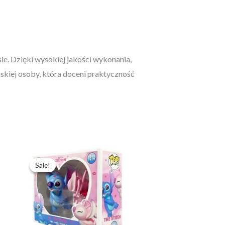
ie. Dzięki wysokiej jakości wykonania,
skiej osoby, która doceni praktyczność
Pierwotna
Aktualna
cena
cena
Sale!
Sale!
wynosiła:
wynosi:
367,49 zł.
244,99 zł.