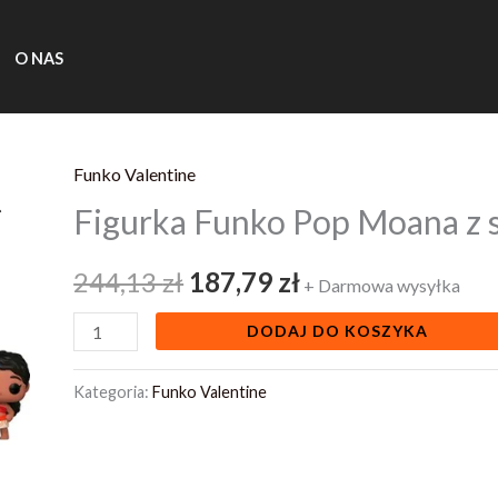
O NAS
Funko Valentine
ilość
Pierwotna
Aktualna
Figurka Funko Pop Moana z s
Figurka
cena
cena
Funko
244,13
zł
187,79
zł
Pop
wynosiła:
wynosi:
+ Darmowa wysyłka
Moana
244,13 zł.
187,79 zł.
DODAJ DO KOSZYKA
z
siostrą
Kategoria:
Funko Valentine
Simeą
1546