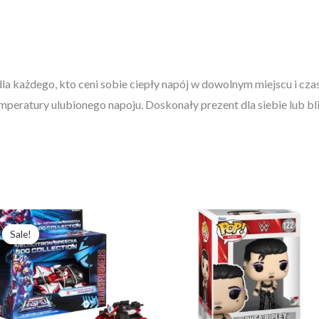
a każdego, kto ceni sobie ciepły napój w dowolnym miejscu i czas
eratury ulubionego napoju. Doskonały prezent dla siebie lub bli
Pierwotna
Aktualna
cena
cena
Sale!
Sale!
wynosiła:
wynosi:
233,79 zł.
166,99 zł.