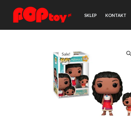
Przejdź
do
SKLEP
KONTAKT
treści
Sale!