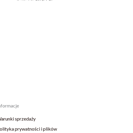
nformacje
arunki sprzedaży
olityka prywatności i plików