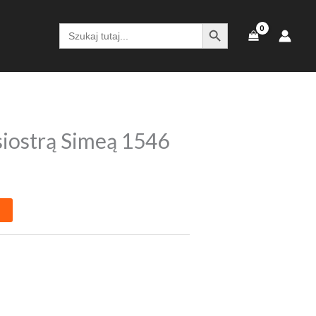
SEARCH BUTTON
Search
for:
iostrą Simeą 1546