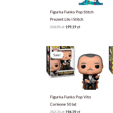
Figurka Funko Pop Stitch
Prezent Lilo i Stitch
258,95
zł
199,19
zł
Pierwotna
Aktualna
cena
cena
Sale!
Sale!
wynosiła:
wynosi:
252,71 zł.
194,39 zł.
Figurka Funko Pop Vito
Corleone 50 lat
252,71
zł
194,39
zł