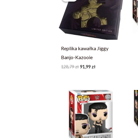
128,79 zł.
91,99 zł.
Replika kawałka Jiggy
Banjo-Kazooie
128,79
zł
91,99
zł