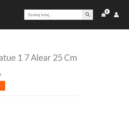
SEARCH BUTTON
Search
for:
atue 1 7 Alear 25 Cm
a