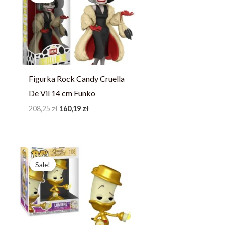
208,25 zł.
160,19 zł.
Figurka Rock Candy Cruella
De Vil 14 cm Funko
208,25
zł
160,19
zł
Pierwotna
Aktualna
cena
cena
Sale!
Sale!
wynosiła:
wynosi:
253,23 zł.
194,79 zł.