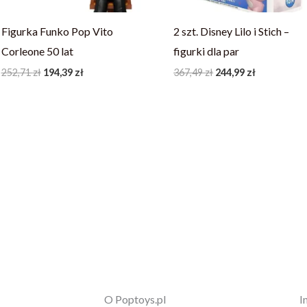
Figurka Funko Pop Vito
2 szt. Disney Lilo i Stich –
Corleone 50 lat
figurki dla par
252,71
zł
194,39
zł
367,49
zł
244,99
zł
O Poptoys.pl
I