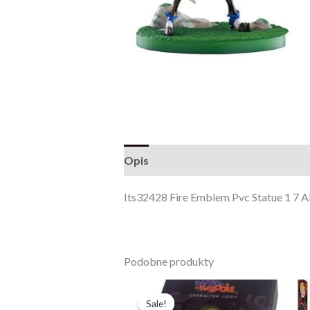
Opis
Opinie (0)
Its32428 Fire Emblem Pvc Statue 1 7 A
Podobne produkty
Pierwotna
Aktualna
cena
cena
Sale!
Sale!
wynosiła:
wynosi: