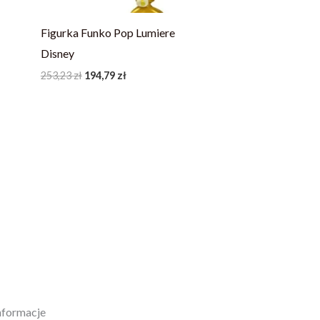
Figurka Funko Pop Lumiere
Disney
253,23
zł
194,79
zł
nformacje