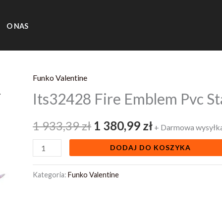
O NAS
Funko Valentine
ilość
Pierwotna
Aktualna
Its32428 Fire Emblem Pvc St
Its32428
cena
cena
Fire
1 933,39
zł
1 380,99
zł
Emblem
wynosiła:
wynosi:
+ Darmowa wysyłk
Pvc
1
1
DODAJ DO KOSZYKA
Statue
1
933,39 zł.
380,99 zł.
Kategoria:
Funko Valentine
7
Alear
25