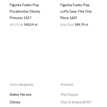
Figurka Funko Pop
Figurka Funko Pop
Pocahontas Disney
Luffy Gear Five One
Princess 1017
Piece 1607
247,77
zł
190,59
zł
246,73
zł
189,79
zł
Listy zakupowe
Kontact
Anime Heroes
PopToys.pl
Disney
ViaCol di lana 85/87 –