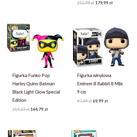
251,99
zł
179,99
zł
Pierwotna
Aktualna
Pierwotna
Aktualna
cena
cena
cena
cena
Sale!
Sale!
Sale!
Sale!
wynosiła:
wynosi:
wynosiła:
wynosi:
214,23 zł.
164,79 zł.
97,99 zł.
69,99 zł.
Figurka Funko Pop
Figurka winylowa
Harley Quinn Batman
Eminem B Rabbit 8 Mile
Black Light Glow Special
9 cm
Edition
97,99
zł
69,99
zł
214,23
zł
164,79
zł
Pierwotna
Aktualna
Pierwotna
Aktualna