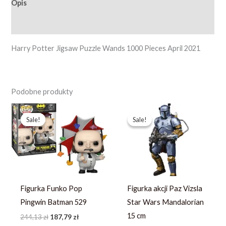
Opis
Opinie (0)
Harry Potter Jigsaw Puzzle Wands 1000 Pieces April 2021
Podobne produkty
Pierwotna
Aktualna
Pierwotna
Aktualna
cena
cena
cena
cena
Sale!
Sale!
Sale!
Sale!
wynosiła:
wynosi:
wynosiła:
wynosi:
244,13 zł.
187,79 zł.
251,99 zł.
179,99 zł.
Figurka Funko Pop
Figurka akcji Paz Vizsla
Pingwin Batman 529
Star Wars Mandalorian
15 cm
244,13
zł
187,79
zł