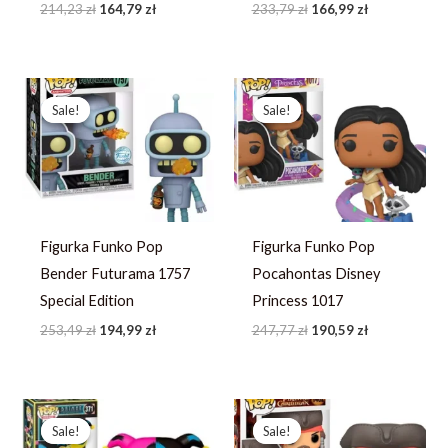
214,23
zł
164,79
zł
233,79
zł
166,99
zł
Pierwotna
Aktualna
Pierwotna
Aktualna
cena
cena
cena
cena
Sale!
Sale!
Sale!
Sale!
wynosiła:
wynosi:
wynosiła:
wynosi:
253,49 zł.
194,99 zł.
247,77 zł.
190,59 zł.
Figurka Funko Pop
Figurka Funko Pop
Bender Futurama 1757
Pocahontas Disney
Special Edition
Princess 1017
253,49
zł
194,99
zł
247,77
zł
190,59
zł
Pierwotna
Aktualna
Pierwotna
Aktualna
cena
cena
cena
cena
Sale!
Sale!
Sale!
Sale!
wynosiła:
wynosi:
wynosiła:
wynosi: