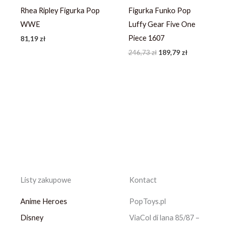
Rhea Ripley Figurka Pop
Figurka Funko Pop
WWE
Luffy Gear Five One
Piece 1607
81,19
zł
246,73
zł
189,79
zł
Listy zakupowe
Kontact
Anime Heroes
PopToys.pl
Disney
ViaCol di lana 85/87 –