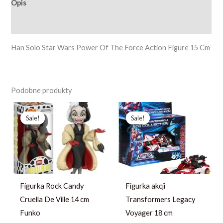
Opis
Opinie (0)
Han Solo Star Wars Power Of The Force Action Figure 15 Cm
Podobne produkty
Pierwotna
Aktualna
Pierwotna
Aktualna
cena
cena
cena
cena
Sale!
Sale!
Sale!
Sale!
wynosiła:
wynosi:
wynosiła:
wynosi:
214,23 zł.
164,79 zł.
233,79 zł.
166,99 zł.
Figurka Rock Candy
Figurka akcji
Cruella De Ville 14 cm
Transformers Legacy
Funko
Voyager 18 cm