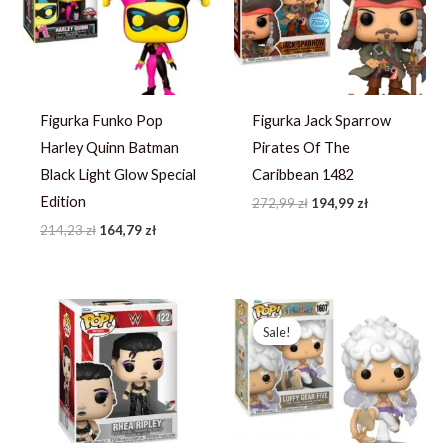
214,23 zł.
164,79 zł.
272,99 zł.
194,99 zł.
Figurka Funko Pop
Figurka Jack Sparrow
Harley Quinn Batman
Pirates Of The
Black Light Glow Special
Caribbean 1482
Edition
272,99
zł
194,99
zł
214,23
zł
164,79
zł
Pierwotna
Aktualna
cena
cena
Sale!
Sale!
wynosiła:
wynosi:
246,73 zł.
189,79 zł.