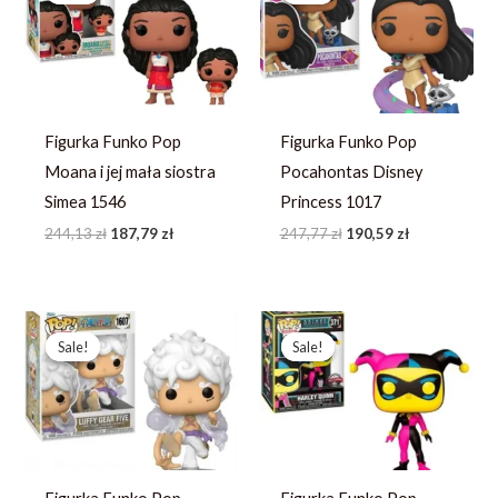
244,13 zł.
187,79 zł.
247,77 zł.
190,59 zł.
Figurka Funko Pop
Figurka Funko Pop
Moana i jej mała siostra
Pocahontas Disney
Simea 1546
Princess 1017
244,13
zł
187,79
zł
247,77
zł
190,59
zł
Pierwotna
Aktualna
Pierwotna
Aktualna
cena
cena
cena
cena
Sale!
Sale!
Sale!
Sale!
wynosiła:
wynosi:
wynosiła:
wynosi:
246,73 zł.
189,79 zł.
214,23 zł.
164,79 zł.