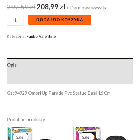
292,59
zł
208,99
zł
+ Darmowa wysyłka
DODAJ DO KOSZYKA
Kategoria:
Funko Valentine
Opis
Opinie (0)
Gsc94929 Omori Up Parade Pvc Statue Basil 16 Cm
Podobne produkty
Pierwotna
Aktualna
Pierwotna
Aktualna
cena
cena
cena
cena
Sale!
Sale!
Sale!
Sale!
wynosiła:
wynosi:
wynosiła:
wynosi: