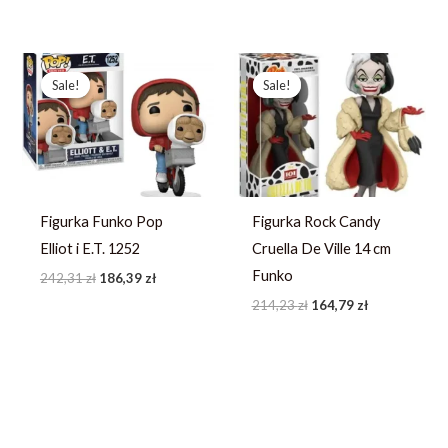
Pierwotna
Aktualna
Pierwotna
Aktualna
cena
cena
cena
cena
Sale!
Sale!
Sale!
Sale!
wynosiła:
wynosi:
wynosiła:
wynosi:
242,31 zł.
186,39 zł.
214,23 zł.
164,79 zł.
Figurka Funko Pop
Figurka Rock Candy
Elliot i E.T. 1252
Cruella De Ville 14 cm
Funko
242,31
zł
186,39
zł
214,23
zł
164,79
zł