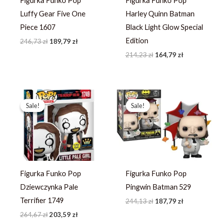
Figurka Funko Pop
Figurka Funko Pop
Luffy Gear Five One
Harley Quinn Batman
Piece 1607
Black Light Glow Special
Edition
246,73
zł
189,79
zł
214,23
zł
164,79
zł
Pierwotna
Aktualna
Pierwotna
Aktualna
cena
cena
cena
cena
Sale!
Sale!
Sale!
Sale!
wynosiła:
wynosi:
wynosiła:
wynosi:
264,67 zł.
203,59 zł.
244,13 zł.
187,79 zł.
Figurka Funko Pop
Figurka Funko Pop
Dziewczynka Pale
Pingwin Batman 529
Terrifier 1749
244,13
zł
187,79
zł
264,67
zł
203,59
zł