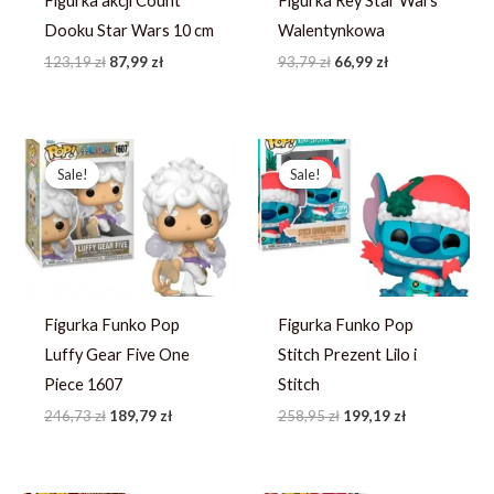
Figurka akcji Count
Figurka Rey Star Wars
Dooku Star Wars 10 cm
Walentynkowa
123,19
zł
87,99
zł
93,79
zł
66,99
zł
Pierwotna
Aktualna
Pierwotna
Aktualna
cena
cena
cena
cena
Sale!
Sale!
Sale!
Sale!
wynosiła:
wynosi:
wynosiła:
wynosi:
246,73 zł.
189,79 zł.
258,95 zł.
199,19 zł.
Figurka Funko Pop
Figurka Funko Pop
Luffy Gear Five One
Stitch Prezent Lilo i
Piece 1607
Stitch
246,73
zł
189,79
zł
258,95
zł
199,19
zł