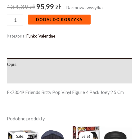
134,39
zł
95,99
zł
+ Darmowa wysyłka
DODAJ DO KOSZYKA
Kategoria:
Funko Valentine
Opis
Opinie (0)
Fk73049 Friends Bitty Pop Vinyl Figure 4 Pack Joey 2 5 Cm
Podobne produkty
Pierwotna
Aktualna
Pierwotna
Aktualna
cena
cena
cena
cena
Sale!
Sale!
Sale!
Sale!
wynosiła:
wynosi:
wynosiła:
wynosi: