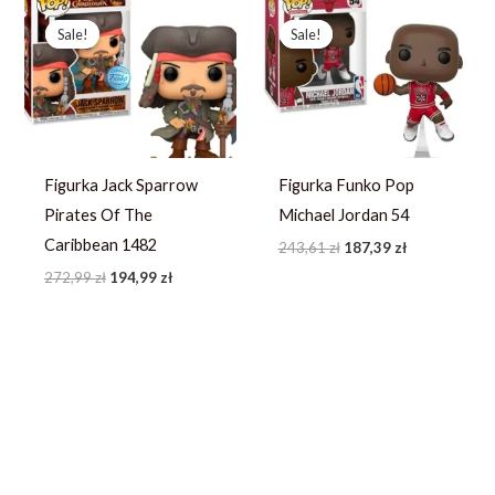
Pierwotna
Aktualna
Pierwotna
Aktualna
cena
cena
cena
cena
Sale!
Sale!
Sale!
Sale!
wynosiła:
wynosi:
wynosiła:
wynosi:
272,99 zł.
194,99 zł.
243,61 zł.
187,39 zł.
Figurka Jack Sparrow
Figurka Funko Pop
Pirates Of The
Michael Jordan 54
Caribbean 1482
243,61
zł
187,39
zł
272,99
zł
194,99
zł