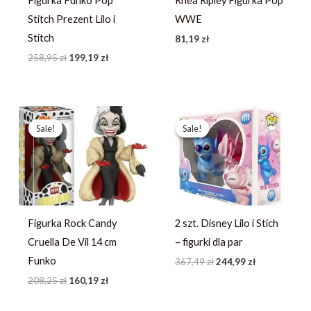
Figurka Funko Pop
Rhea Ripley Figurka Pop
Stitch Prezent Lilo i
WWE
Stitch
81,19
zł
258,95
zł
199,19
zł
Pierwotna
Aktualna
Pierwotna
Aktualna
cena
cena
cena
cena
Sale!
Sale!
Sale!
Sale!
wynosiła:
wynosi:
wynosiła:
wynosi:
208,25 zł.
160,19 zł.
367,49 zł.
244,99 zł.
Figurka Rock Candy
2 szt. Disney Lilo i Stich
Cruella De Vil 14 cm
– figurki dla par
Funko
367,49
zł
244,99
zł
208,25
zł
160,19
zł