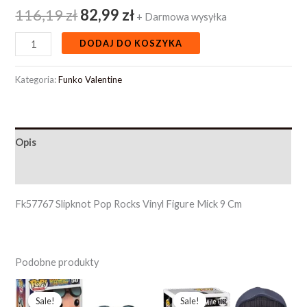
116,19
zł
82,99
zł
+ Darmowa wysyłka
DODAJ DO KOSZYKA
Kategoria:
Funko Valentine
Opis
Opinie (0)
Fk57767 Slipknot Pop Rocks Vinyl Figure Mick 9 Cm
Podobne produkty
Pierwotna
Aktualna
Pierwotna
Aktualna
cena
cena
cena
cena
Sale!
Sale!
Sale!
Sale!
wynosiła:
wynosi:
wynosiła:
wynosi: