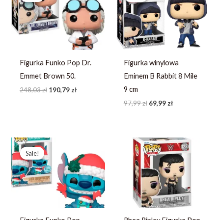
248,03 zł.
190,79 zł.
97,99 zł.
69,99 zł.
Figurka Funko Pop Dr.
Figurka winylowa
Emmet Brown 50.
Eminem B Rabbit 8 Mile
9 cm
248,03
zł
190,79
zł
97,99
zł
69,99
zł
Pierwotna
Aktualna
cena
cena
Sale!
Sale!
wynosiła:
wynosi:
258,95 zł.
199,19 zł.