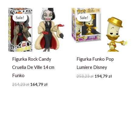
Pierwotna
Aktualna
Pierwotna
Aktualna
cena
cena
cena
cena
Sale!
Sale!
Sale!
Sale!
wynosiła:
wynosi:
wynosiła:
wynosi:
214,23 zł.
164,79 zł.
253,23 zł.
194,79 zł.
Figurka Rock Candy
Figurka Funko Pop
Cruella De Ville 14 cm
Lumiere Disney
Funko
253,23
zł
194,79
zł
214,23
zł
164,79
zł