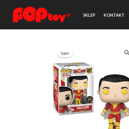
Przejdź
do
SKLEP
KONTAKT
treści
Sale!