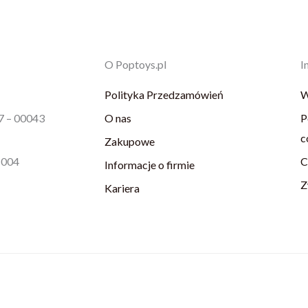
O Poptoys.pl
I
Polityka Przedzamówień
W
87 – 00043
O nas
P
c
Zakupowe
1004
C
Informacje o firmie
Z
Kariera