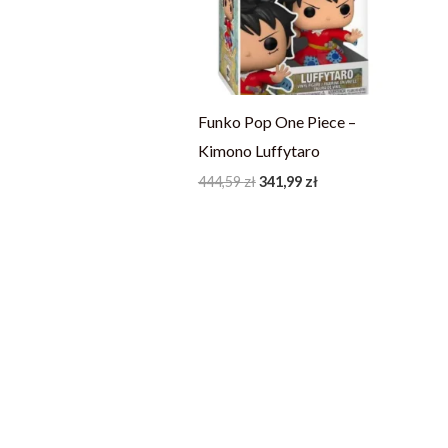
Funko Pop One Piece –
Kimono Luffytaro
444,59
zł
341,99
zł