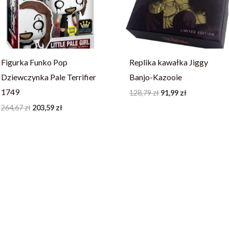
Figurka Funko Pop
Replika kawałka Jiggy
Dziewczynka Pale Terrifier
Banjo-Kazooie
1749
128,79
zł
91,99
zł
264,67
zł
203,59
zł