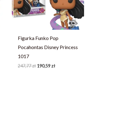
Figurka Funko Pop
Pocahontas Disney Princess
1017
247,77
zł
190,59
zł