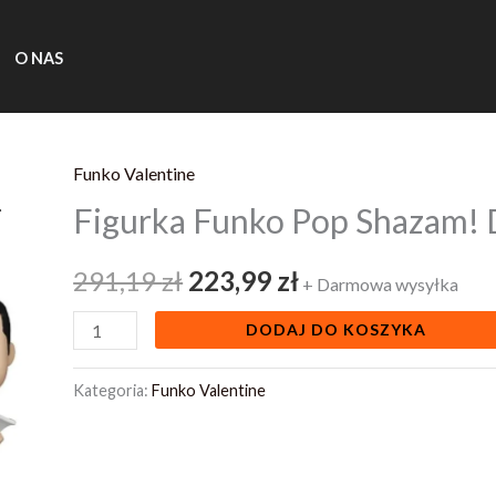
O NAS
Funko Valentine
ilość
Pierwotna
Aktualna
Figurka Funko Pop Shazam!
Figurka
cena
cena
Funko
291,19
zł
223,99
zł
Pop
wynosiła:
wynosi:
+ Darmowa wysyłka
Shazam!
291,19 zł.
223,99 zł.
DODAJ DO KOSZYKA
DC
Chase
Kategoria:
Funko Valentine