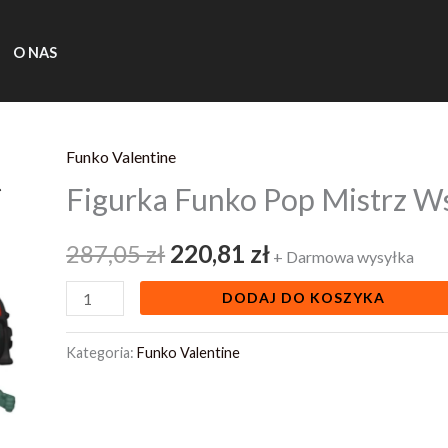
O NAS
Funko Valentine
ilość
Pierwotna
Aktualna
Figurka Funko Pop Mistrz W
Figurka
cena
cena
Funko
287,05
zł
220,81
zł
Pop
wynosiła:
wynosi:
+ Darmowa wysyłka
Mistrz
287,05 zł.
220,81 zł.
DODAJ DO KOSZYKA
Wszechświata
Kategoria:
Funko Valentine