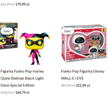
251,99
zł
179,99
zł
Pierwotna
Aktualna
Pierwotna
Aktualna
cena
cena
cena
cena
Sale!
Sale!
Sale!
Sale!
wynosiła:
wynosi:
wynosiła:
wynosi:
214,23 zł.
164,79 zł.
457,59 zł.
351,99 zł.
Figurka Funko Pop Harley
Funko Pop Figurka Disney
Quinn Batman Black Light
WALL-E i EVE
Glow Special Edition
457,59
zł
351,99
zł
214,23
zł
164,79
zł