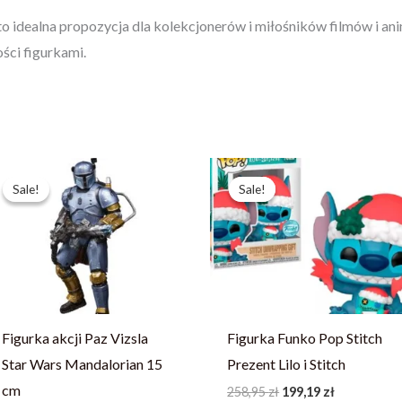
 idealna propozycja dla kolekcjonerów i miłośników filmów i ani
ości figurkami.
Pierwotna
Aktualna
Pierwotna
Aktualna
cena
cena
cena
cena
Sale!
Sale!
Sale!
Sale!
wynosiła:
wynosi:
wynosiła:
wynosi:
251,99 zł.
179,99 zł.
258,95 zł.
199,19 zł.
Figurka akcji Paz Vizsla
Figurka Funko Pop Stitch
Star Wars Mandalorian 15
Prezent Lilo i Stitch
cm
258,95
zł
199,19
zł