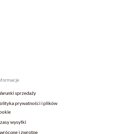
nformacje
arunki sprzedaży
olityka prywatności i plików
ookie
zasy wysyłki
wrócone i zwrotne