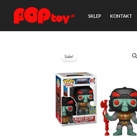
Przejdź
do
SKLEP
KONTAKT
treści
Sale!