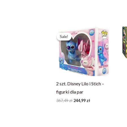
Pierwotna
Aktualna
cena
cena
Sale!
Sale!
wynosiła:
wynosi:
367,49 zł.
244,99 zł.
2 szt. Disney Lilo i Stich –
figurki dla par
367,49
zł
244,99
zł