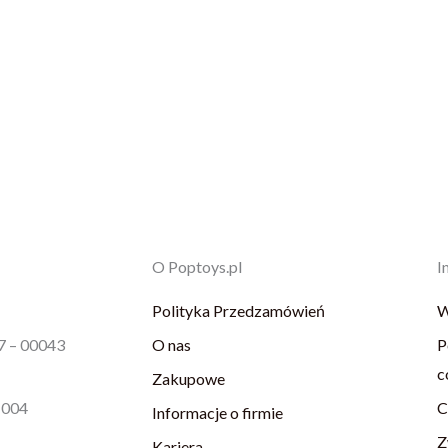
O Poptoys.pl
I
Polityka Przedzamówień
W
87 – 00043
O nas
P
c
Zakupowe
1004
C
Informacje o firmie
Z
Kariera