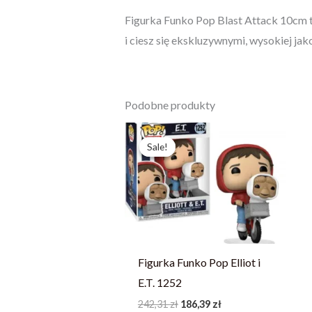
Figurka Funko Pop Blast Attack 10cm to
i ciesz się ekskluzywnymi, wysokiej jak
Podobne produkty
Pierwotna
Aktualna
cena
cena
Sale!
Sale!
wynosiła:
wynosi:
242,31 zł.
186,39 zł.
Figurka Funko Pop Elliot i
E.T. 1252
242,31
zł
186,39
zł