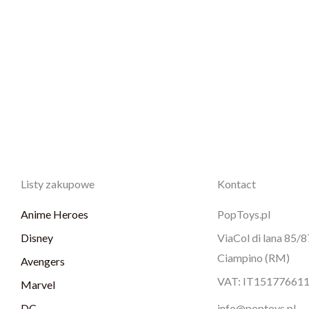
Listy zakupowe
Kontact
Anime Heroes
PopToys.pl
Disney
ViaCol di lana 85/
Ciampino (RM)
Avengers
VAT: IT15177661
Marvel
DC
info@poptoys.pl