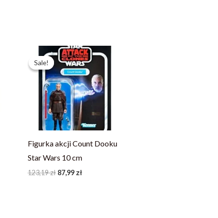
Pierwotna
Aktualna
cena
cena
Sale!
Sale!
wynosiła:
wynosi:
123,19 zł.
87,99 zł.
Figurka akcji Count Dooku
Star Wars 10 cm
123,19
zł
87,99
zł