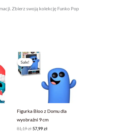
macji. Zbierz swoją kolekcję Funko Pop
Pierwotna
Aktualna
cena
cena
Sale!
Sale!
wynosiła:
wynosi:
81,19 zł.
57,99 zł.
Figurka Bloo z Domu dla
wyobraźni 9 cm
81,19
zł
57,99
zł