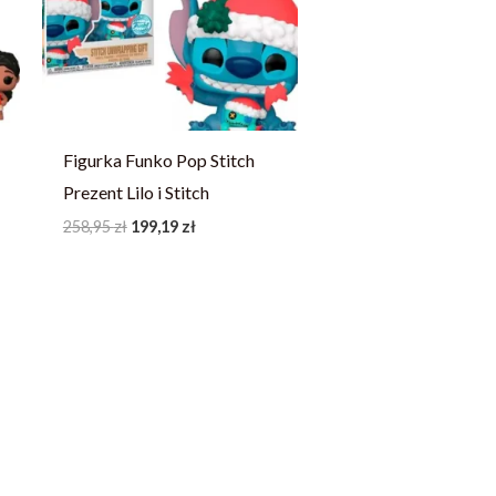
258,95 zł.
199,19 zł.
Figurka Funko Pop Stitch
Prezent Lilo i Stitch
258,95
zł
199,19
zł