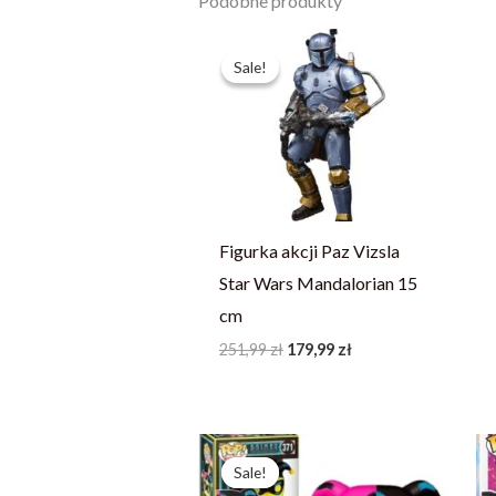
Podobne produkty
Pierwotna
Aktualna
cena
cena
Sale!
Sale!
wynosiła:
wynosi:
251,99 zł.
179,99 zł.
Figurka akcji Paz Vizsla
Star Wars Mandalorian 15
cm
251,99
zł
179,99
zł
Pierwotna
Aktualna
cena
cena
Sale!
Sale!
wynosiła:
wynosi: