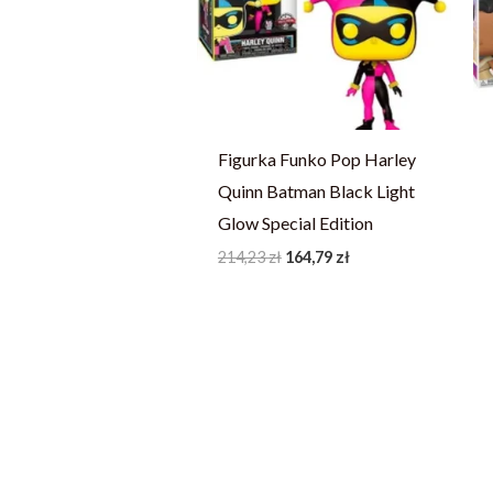
214,23 zł.
164,79 zł.
Figurka Funko Pop Harley
Quinn Batman Black Light
Glow Special Edition
214,23
zł
164,79
zł