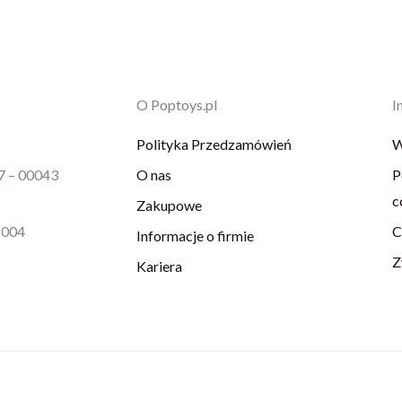
O Poptoys.pl
I
Polityka Przedzamówień
W
87 – 00043
O nas
P
c
Zakupowe
1004
C
Informacje o firmie
Z
Kariera