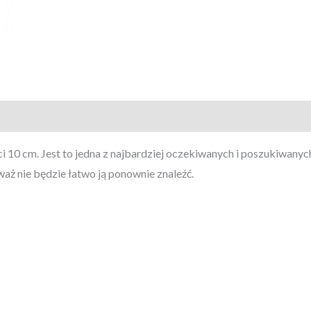
10 cm. Jest to jedna z najbardziej oczekiwanych i poszukiwanych f
eważ nie będzie łatwo ją ponownie znaleźć.