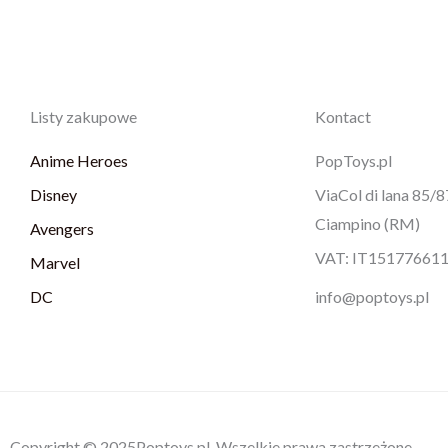
Listy zakupowe
Kontact
Anime Heroes
PopToys.pl
Disney
ViaCol di lana 85/
Ciampino (RM)
Avengers
VAT: IT15177661
Marvel
DC
info@poptoys.pl
Copyright © 2025Poptoys.pl. Wszelkie prawa zastrzeżone.