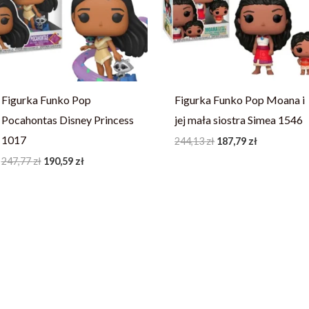
247,77 zł.
190,59 zł.
244,13 zł.
187,79 zł.
Figurka Funko Pop
Figurka Funko Pop Moana i
Pocahontas Disney Princess
jej mała siostra Simea 1546
1017
244,13
zł
187,79
zł
247,77
zł
190,59
zł