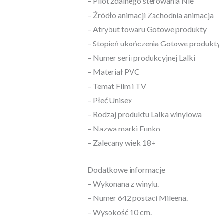
– Pilot zdalnego sterowania Nie
– Źródło animacji Zachodnia animacja
– Atrybut towaru Gotowe produkty
– Stopień ukończenia Gotowe produkt
– Numer serii produkcyjnej Lalki
– Materiał PVC
– Temat Film i TV
– Płeć Unisex
– Rodzaj produktu Lalka winylowa
– Nazwa marki Funko
– Zalecany wiek 18+
Dodatkowe informacje
– Wykonana z winylu.
– Numer 642 postaci Mileena.
– Wysokość 10 cm.