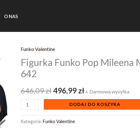
O NAS
Funko Valentine
ilość
Pierwotna
Aktualna
Figurka Funko Pop Mileena 
Figurka
cena
cena
Funko
642
Pop
wynosiła:
wynosi:
Mileena
646,09
zł
496,99
zł
+ Darmowa wysyłka
646,09 zł.
496,99 zł.
Mortal
DODAJ DO KOSZYKA
Kombat
SE
Kategoria:
Funko Valentine
642