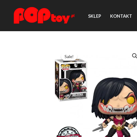
Przejdź
do
SKLEP
KONTAKT
treści
Sale!