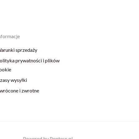
nformacje
arunki sprzedaży
olityka prywatności i plików
ookie
zasy wysyłki
wrócone i zwrotne
Powered by Poptoys.pl