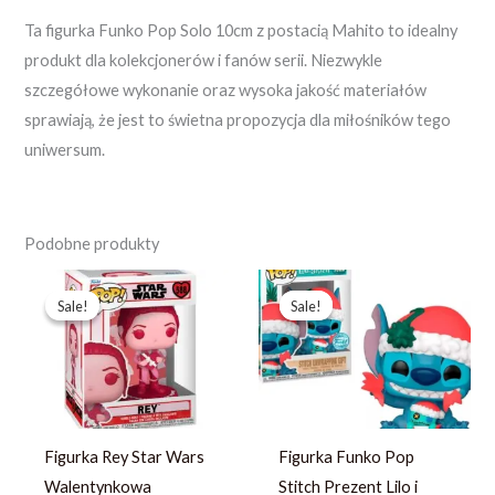
Ta figurka Funko Pop Solo 10cm z postacią Mahito to idealny
produkt dla kolekcjonerów i fanów serii. Niezwykle
szczegółowe wykonanie oraz wysoka jakość materiałów
sprawiają, że jest to świetna propozycja dla miłośników tego
uniwersum.
Podobne produkty
Pierwotna
Aktualna
Pierwotna
Aktualna
cena
cena
cena
cena
Sale!
Sale!
Sale!
Sale!
wynosiła:
wynosi:
wynosiła:
wynosi:
93,79 zł.
66,99 zł.
258,95 zł.
199,19 zł.
Figurka Rey Star Wars
Figurka Funko Pop
Walentynkowa
Stitch Prezent Lilo i