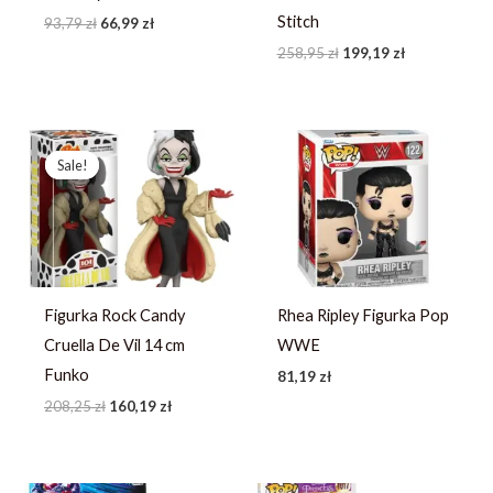
Stitch
93,79
zł
66,99
zł
258,95
zł
199,19
zł
Pierwotna
Aktualna
cena
cena
Sale!
Sale!
wynosiła:
wynosi:
208,25 zł.
160,19 zł.
Figurka Rock Candy
Rhea Ripley Figurka Pop
Cruella De Vil 14 cm
WWE
Funko
81,19
zł
208,25
zł
160,19
zł
Pierwotna
Aktualna
Pierwotna
Aktualna