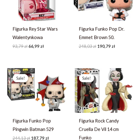
Figurka Rey Star Wars
Figurka Funko Pop Dr.
Walentynkowa
Emmet Brown 50.
93,79
zł
66,99
zł
248,03
zł
190,79
zł
Pierwotna
Aktualna
Pierwotna
Aktualna
cena
cena
cena
cena
Sale!
Sale!
Sale!
Sale!
wynosiła:
wynosi:
wynosiła:
wynosi:
244,13 zł.
187,79 zł.
208,25 zł.
160,19 zł.
Figurka Funko Pop
Figurka Rock Candy
Pingwin Batman 529
Cruella De Vil 14 cm
Funko
244,13
zł
187,79
zł