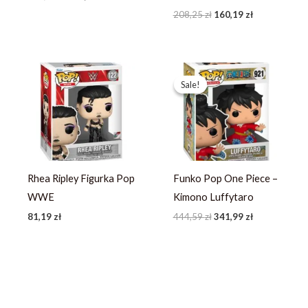
208,25
zł
160,19
zł
Pierwotna
Aktualna
cena
cena
Sale!
Sale!
wynosiła:
wynosi:
444,59 zł.
341,99 zł.
Rhea Ripley Figurka Pop
Funko Pop One Piece –
WWE
Kimono Luffytaro
81,19
zł
444,59
zł
341,99
zł