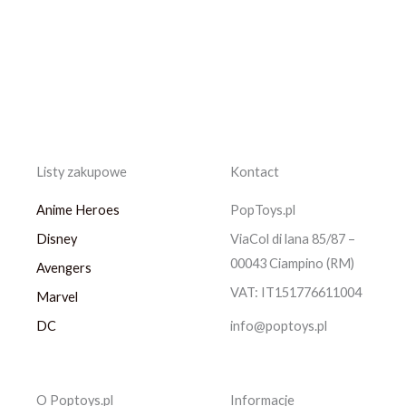
Listy zakupowe
Kontact
Anime Heroes
PopToys.pl
Disney
ViaCol di lana 85/87 –
00043 Ciampino (RM)
Avengers
VAT: IT151776611004
Marvel
DC
info@poptoys.pl
O Poptoys.pl
Informacje