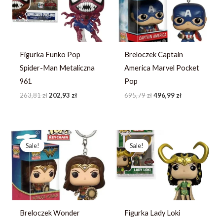
Figurka Funko Pop
Breloczek Captain
Spider-Man Metaliczna
America Marvel Pocket
961
Pop
263,81
zł
202,93
zł
695,79
zł
496,99
zł
Pierwotna
Aktualna
Pierwotna
Aktualna
cena
cena
cena
cena
Sale!
Sale!
Sale!
Sale!
wynosiła:
wynosi:
wynosiła:
wynosi:
197,07 zł.
151,59 zł.
284,10 zł.
202,93 zł.
Breloczek Wonder
Figurka Lady Loki