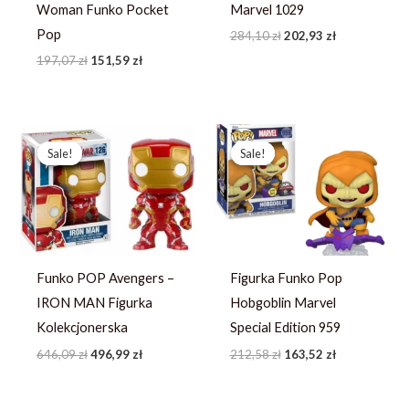
Woman Funko Pocket
Marvel 1029
Pop
284,10
zł
202,93
zł
197,07
zł
151,59
zł
Pierwotna
Aktualna
Pierwotna
Aktualna
cena
cena
cena
cena
Sale!
Sale!
Sale!
Sale!
wynosiła:
wynosi:
wynosiła:
wynosi:
646,09 zł.
496,99 zł.
212,58 zł.
163,52 zł.
Funko POP Avengers –
Figurka Funko Pop
IRON MAN Figurka
Hobgoblin Marvel
Kolekcjonerska
Special Edition 959
646,09
zł
496,99
zł
212,58
zł
163,52
zł