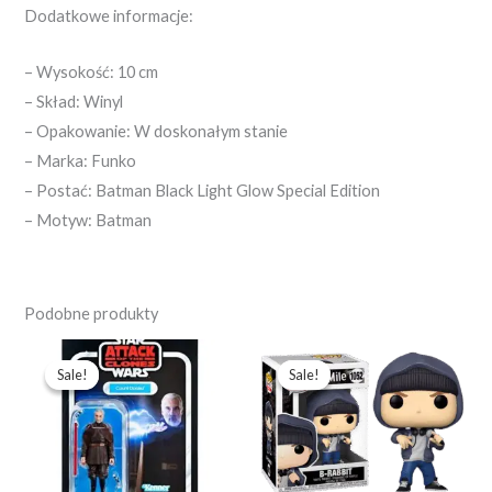
Dodatkowe informacje:
– Wysokość: 10 cm
– Skład: Winyl
– Opakowanie: W doskonałym stanie
– Marka: Funko
– Postać: Batman Black Light Glow Special Edition
– Motyw: Batman
Podobne produkty
Pierwotna
Aktualna
Pierwotna
Aktualna
cena
cena
cena
cena
Sale!
Sale!
Sale!
Sale!
wynosiła:
wynosi:
wynosiła:
wynosi:
123,19 zł.
87,99 zł.
97,99 zł.
69,99 zł.