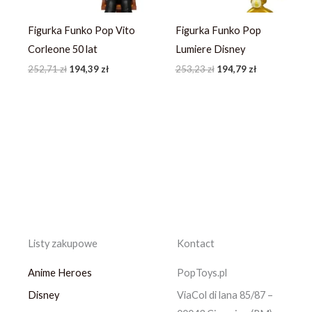
Figurka Funko Pop Vito
Figurka Funko Pop
Corleone 50 lat
Lumiere Disney
252,71
zł
194,39
zł
253,23
zł
194,79
zł
Listy zakupowe
Kontact
Anime Heroes
PopToys.pl
Disney
ViaCol di lana 85/87 –