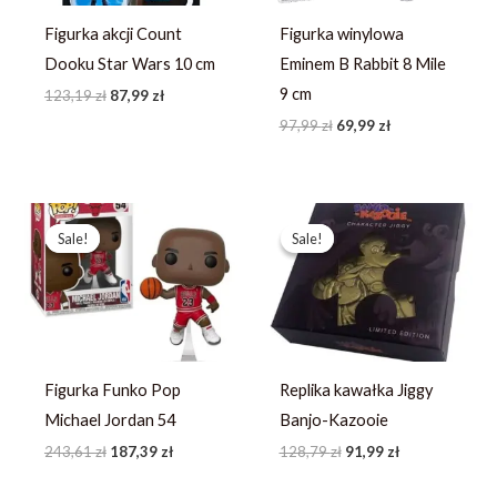
Figurka akcji Count
Figurka winylowa
Dooku Star Wars 10 cm
Eminem B Rabbit 8 Mile
9 cm
123,19
zł
87,99
zł
97,99
zł
69,99
zł
Pierwotna
Aktualna
Pierwotna
Aktualna
cena
cena
cena
cena
Sale!
Sale!
Sale!
Sale!
wynosiła:
wynosi:
wynosiła:
wynosi:
243,61 zł.
187,39 zł.
128,79 zł.
91,99 zł.
Figurka Funko Pop
Replika kawałka Jiggy
Michael Jordan 54
Banjo-Kazooie
243,61
zł
187,39
zł
128,79
zł
91,99
zł