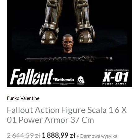
37
Cm
Funko Valentine
Fallout Action Figure Scala 1 6 X
01 Power Armor 37 Cm
2 644,59
zł
1 888,99
zł
+ Darmowa wysyłka