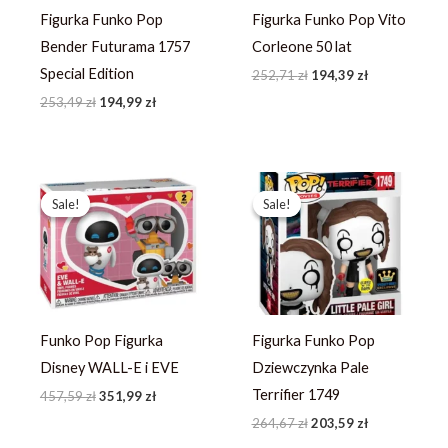
Figurka Funko Pop
Figurka Funko Pop Vito
Bender Futurama 1757
Corleone 50 lat
Special Edition
252,71
zł
194,39
zł
253,49
zł
194,99
zł
Pierwotna
Aktualna
Pierwotna
Aktualna
cena
cena
cena
cena
Sale!
Sale!
Sale!
Sale!
wynosiła:
wynosi:
wynosiła:
wynosi:
457,59 zł.
351,99 zł.
264,67 zł.
203,59 zł.
Funko Pop Figurka
Figurka Funko Pop
Disney WALL-E i EVE
Dziewczynka Pale
Terrifier 1749
457,59
zł
351,99
zł
264,67
zł
203,59
zł