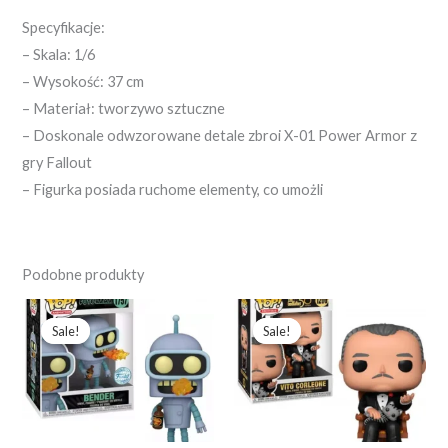
Specyfikacje:
– Skala: 1/6
– Wysokość: 37 cm
– Materiał: tworzywo sztuczne
– Doskonale odwzorowane detale zbroi X-01 Power Armor z
gry Fallout
– Figurka posiada ruchome elementy, co umożli
Podobne produkty
Pierwotna
Aktualna
Pierwotna
Aktualna
cena
cena
cena
cena
Sale!
Sale!
Sale!
Sale!
wynosiła:
wynosi:
wynosiła:
wynosi:
253,49 zł.
194,99 zł.
252,71 zł.
194,39 zł.