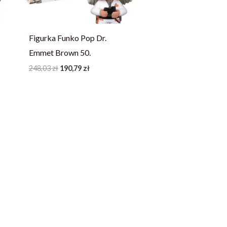
Figurka Funko Pop Dr.
Emmet Brown 50.
248,03
zł
190,79
zł