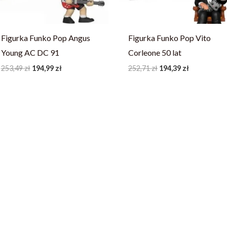
Figurka Funko Pop Angus
Figurka Funko Pop Vito
Young AC DC 91
Corleone 50 lat
253,49
zł
194,99
zł
252,71
zł
194,39
zł