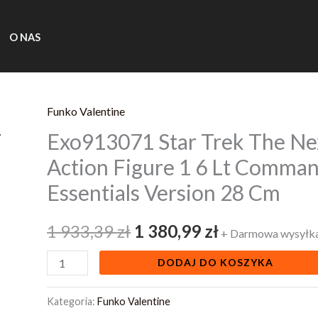
O NAS
Funko Valentine
ilość
Pierwotna
Aktualna
Exo913071 Star Trek The Ne
Exo913071
cena
cena
Star
Action Figure 1 6 Lt Comman
Trek
wynosiła:
wynosi:
Essentials Version 28 Cm
The
1
1
Next
1 933,39
zł
1 380,99
zł
+ Darmowa wysyłk
Generation
933,39 zł.
380,99 zł.
Action
DODAJ DO KOSZYKA
Figure
1
Kategoria:
Funko Valentine