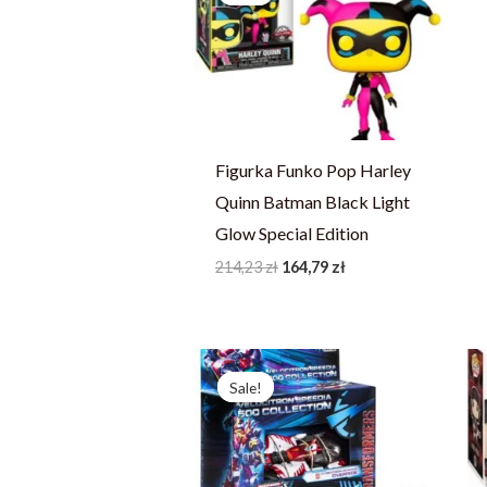
214,23 zł.
164,79 zł.
Figurka Funko Pop Harley
Quinn Batman Black Light
Glow Special Edition
214,23
zł
164,79
zł
Pierwotna
Aktualna
cena
cena
Sale!
Sale!
wynosiła:
wynosi:
233,79 zł.
166,99 zł.