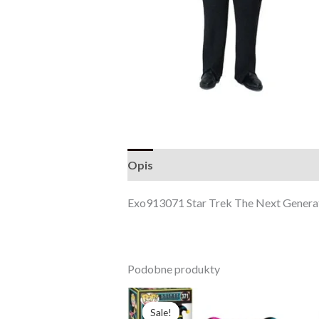
Opis
Opinie (0)
Exo913071 Star Trek The Next Generati
Podobne produkty
Pierwotna
Aktualna
cena
cena
Sale!
Sale!
wynosiła:
wynosi: