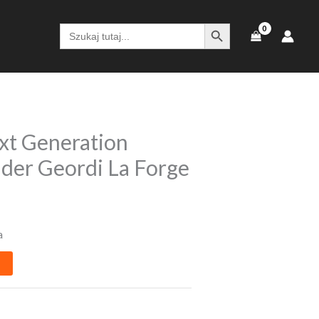
SEARCH BUTTON
Search
for:
xt Generation
der Geordi La Forge
a