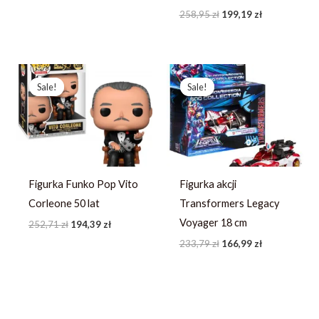
258,95
zł
199,19
zł
Pierwotna
Aktualna
Pierwotna
Aktualna
cena
cena
cena
cena
Sale!
Sale!
Sale!
Sale!
wynosiła:
wynosi:
wynosiła:
wynosi:
252,71 zł.
194,39 zł.
233,79 zł.
166,99 zł.
Figurka Funko Pop Vito
Figurka akcji
Corleone 50 lat
Transformers Legacy
Voyager 18 cm
252,71
zł
194,39
zł
233,79
zł
166,99
zł