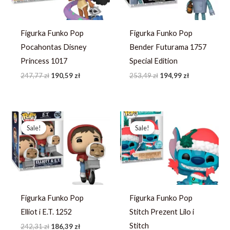
Figurka Funko Pop
Figurka Funko Pop
Pocahontas Disney
Bender Futurama 1757
Princess 1017
Special Edition
247,77
zł
190,59
zł
253,49
zł
194,99
zł
Pierwotna
Aktualna
Pierwotna
Aktualna
cena
cena
cena
cena
Sale!
Sale!
Sale!
Sale!
wynosiła:
wynosi:
wynosiła:
wynosi:
242,31 zł.
186,39 zł.
258,95 zł.
199,19 zł.
Figurka Funko Pop
Figurka Funko Pop
Elliot i E.T. 1252
Stitch Prezent Lilo i
Stitch
242,31
zł
186,39
zł