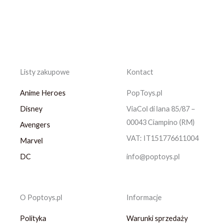
Listy zakupowe
Kontact
Anime Heroes
PopToys.pl
Disney
ViaCol di lana 85/87 –
00043 Ciampino (RM)
Avengers
VAT: IT151776611004
Marvel
DC
info@poptoys.pl
O Poptoys.pl
Informacje
Polityka
Warunki sprzedaży