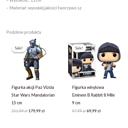
– Wysokość: 13 cm
– Materiał: wysokiej jakości tworzywo sz
Podobne produkty
Pierwotna
Aktualna
Pierwotna
Aktualna
cena
cena
cena
cena
Sale!
Sale!
Sale!
Sale!
wynosiła:
wynosi:
wynosiła:
wynosi:
251,99 zł.
179,99 zł.
97,99 zł.
69,99 zł.
Figurka akcji Paz Vizsla
Figurka winylowa
Star Wars Mandalorian
Eminem B Rabbit 8 Mile
15 cm
9 cm
251,99
zł
179,99
zł
97,99
zł
69,99
zł