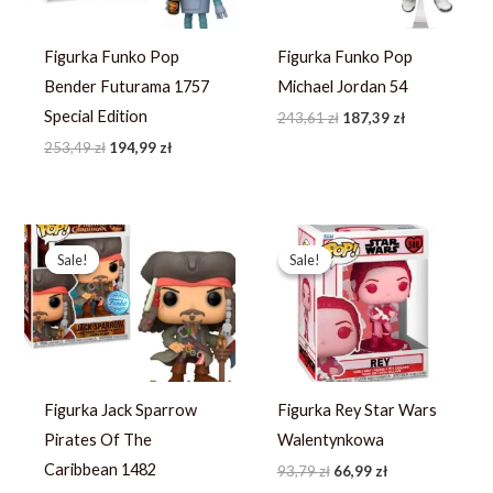
Figurka Funko Pop
Figurka Funko Pop
Bender Futurama 1757
Michael Jordan 54
Special Edition
243,61
zł
187,39
zł
253,49
zł
194,99
zł
Pierwotna
Aktualna
Pierwotna
Aktualna
cena
cena
cena
cena
Sale!
Sale!
Sale!
Sale!
wynosiła:
wynosi:
wynosiła:
wynosi:
272,99 zł.
194,99 zł.
93,79 zł.
66,99 zł.
Figurka Jack Sparrow
Figurka Rey Star Wars
Pirates Of The
Walentynkowa
Caribbean 1482
93,79
zł
66,99
zł