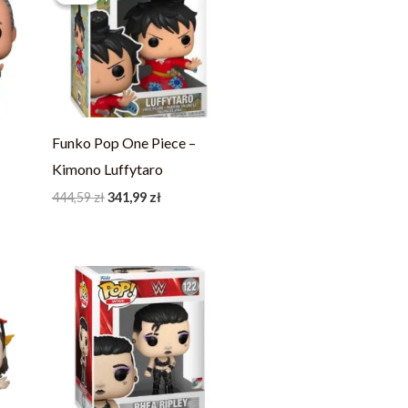
444,59 zł.
341,99 zł.
Funko Pop One Piece –
Kimono Luffytaro
444,59
zł
341,99
zł