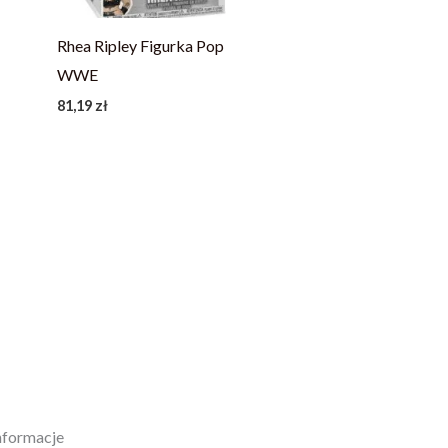
Rhea Ripley Figurka Pop
WWE
81,19
zł
nformacje