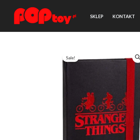
Przejdź
do
SKLEP
KONTAKT
treści
Sale!