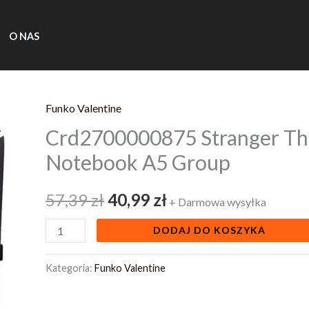
O NAS
Funko Valentine
ilość
Pierwotna
Aktualna
Crd2700000875 Stranger Th
Crd2700000875
cena
cena
Stranger
Notebook A5 Group
Things
wynosiła:
wynosi:
Premium
57,39
zł
40,99
zł
+ Darmowa wysyłka
57,39 zł.
40,99 zł.
Notebook
DODAJ DO KOSZYKA
A5
Group
Kategoria:
Funko Valentine