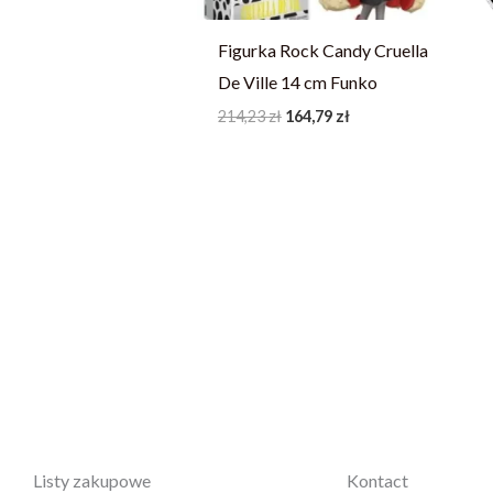
Figurka Rock Candy Cruella
De Ville 14 cm Funko
214,23
zł
164,79
zł
Listy zakupowe
Kontact