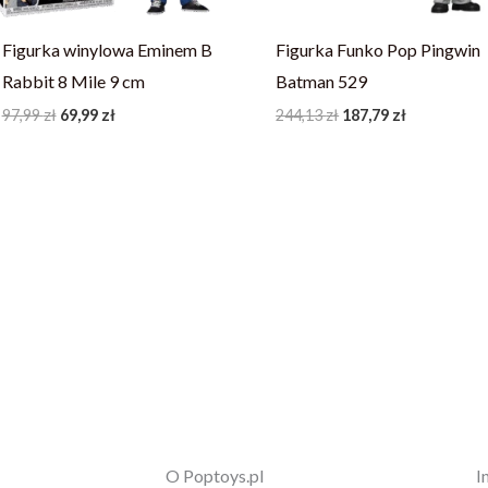
Figurka winylowa Eminem B
Figurka Funko Pop Pingwin
Rabbit 8 Mile 9 cm
Batman 529
97,99
zł
69,99
zł
244,13
zł
187,79
zł
O Poptoys.pl
I