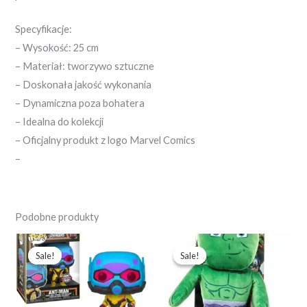
Specyfikacje:
– Wysokość: 25 cm
– Materiał: tworzywo sztuczne
– Doskonała jakość wykonania
– Dynamiczna poza bohatera
– Idealna do kolekcji
– Oficjalny produkt z logo Marvel Comics
–
Podobne produkty
Pierwotna
Aktualna
Pierwotna
Aktualna
cena
cena
cena
cena
Sale!
Sale!
Sale!
Sale!
wynosiła:
wynosi:
wynosiła:
wynosi:
273,09 zł.
210,07 zł.
103,59 zł.
73,99 zł.