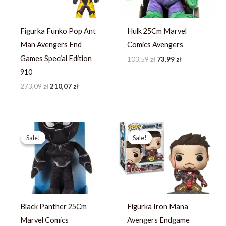
Figurka Funko Pop Ant
Hulk 25Cm Marvel
Man Avengers End
Comics Avengers
Games Special Edition
103,59
zł
73,99
zł
910
273,09
zł
210,07
zł
Pierwotna
Aktualna
Pierwotna
Aktualna
cena
cena
cena
cena
Sale!
Sale!
Sale!
Sale!
wynosiła:
wynosi:
wynosiła:
wynosi:
103,59 zł.
73,99 zł.
224,39 zł.
160,28 zł.
Black Panther 25Cm
Figurka Iron Mana
Marvel Comics
Avengers Endgame