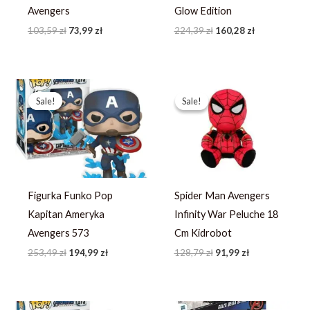
Avengers
Glow Edition
103,59
zł
73,99
zł
224,39
zł
160,28
zł
Pierwotna
Aktualna
Pierwotna
Aktualna
cena
cena
cena
cena
Sale!
Sale!
Sale!
Sale!
wynosiła:
wynosi:
wynosiła:
wynosi:
253,49 zł.
194,99 zł.
128,79 zł.
91,99 zł.
Figurka Funko Pop
Spider Man Avengers
Kapitan Ameryka
Infinity War Peluche 18
Avengers 573
Cm Kidrobot
253,49
zł
194,99
zł
128,79
zł
91,99
zł
Pierwotna
Aktualna
Pierwotna
Aktualna