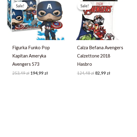
cena
cena
cena
cena
Sale!
Sale!
Sale!
Sale!
wynosiła:
wynosi:
wynosiła:
wynosi:
253,49 zł.
194,99 zł.
124,48 zł.
82,99 zł.
Figurka Funko Pop
Calza Befana Avengers
Kapitan Ameryka
Calzettone 2018
Avengers 573
Hasbro
253,49
zł
194,99
zł
124,48
zł
82,99
zł