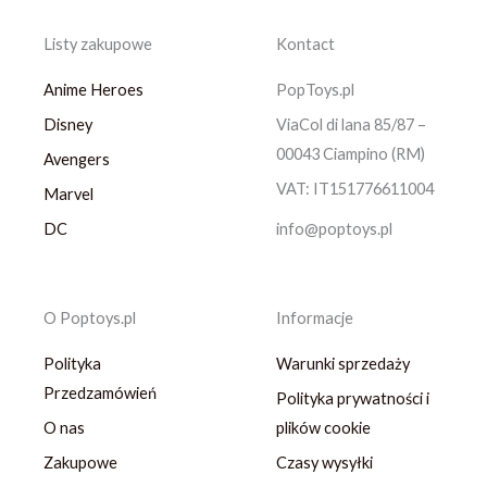
Listy zakupowe
Kontact
Anime Heroes
PopToys.pl
Disney
ViaCol di lana 85/87 –
00043 Ciampino (RM)
Avengers
VAT: IT151776611004
Marvel
DC
info@poptoys.pl
O Poptoys.pl
Informacje
Polityka
Warunki sprzedaży
Przedzamówień
Polityka prywatności i
O nas
plików cookie
Zakupowe
Czasy wysyłki