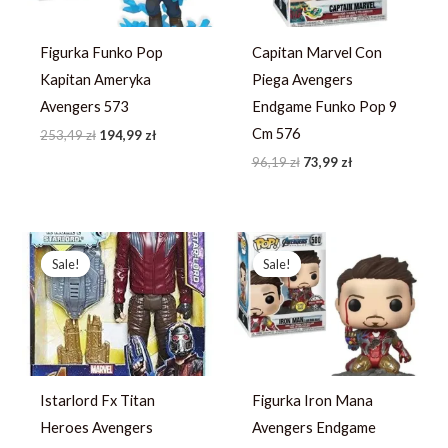
Figurka Funko Pop
Capitan Marvel Con
Kapitan Ameryka
Piega Avengers
Avengers 573
Endgame Funko Pop 9
Cm 576
253,49
zł
194,99
zł
96,19
zł
73,99
zł
Pierwotna
Aktualna
Pierwotna
Aktualna
cena
cena
cena
cena
Sale!
Sale!
Sale!
Sale!
wynosiła:
wynosi:
wynosiła:
wynosi:
221,19 zł.
157,99 zł.
224,39 zł.
160,28 zł.
Istarlord Fx Titan
Figurka Iron Mana
Heroes Avengers
Avengers Endgame