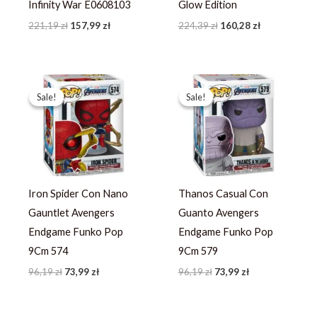
Infinity War E0608103
Glow Edition
221,19
zł
157,99
zł
224,39
zł
160,28
zł
Pierwotna
Aktualna
Pierwotna
Aktualna
cena
cena
cena
cena
Sale!
Sale!
Sale!
Sale!
wynosiła:
wynosi:
wynosiła:
wynosi:
96,19 zł.
73,99 zł.
96,19 zł.
73,99 zł.
Iron Spider Con Nano
Thanos Casual Con
Gauntlet Avengers
Guanto Avengers
Endgame Funko Pop
Endgame Funko Pop
9Cm 574
9Cm 579
96,19
zł
73,99
zł
96,19
zł
73,99
zł