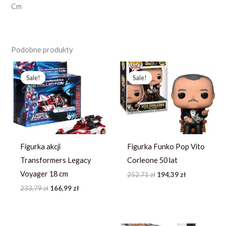
Cm
Podobne produkty
Pierwotna
Aktualna
Pierwotna
Aktualna
cena
cena
cena
cena
Sale!
Sale!
Sale!
Sale!
wynosiła:
wynosi:
wynosiła:
wynosi:
233,79 zł.
166,99 zł.
252,71 zł.
194,39 zł.
Figurka akcji
Figurka Funko Pop Vito
Transformers Legacy
Corleone 50 lat
Voyager 18 cm
252,71
zł
194,39
zł
233,79
zł
166,99
zł