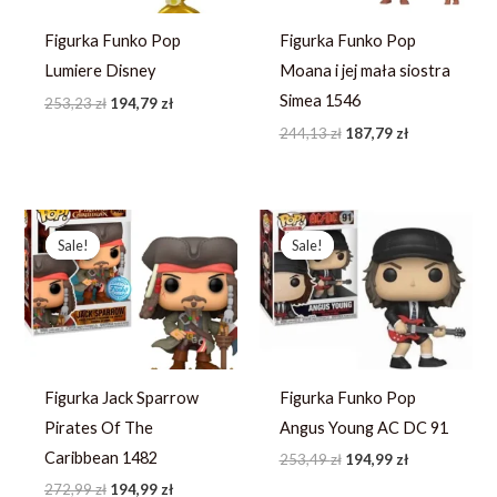
Figurka Funko Pop
Figurka Funko Pop
Lumiere Disney
Moana i jej mała siostra
Simea 1546
253,23
zł
194,79
zł
244,13
zł
187,79
zł
Pierwotna
Aktualna
Pierwotna
Aktualna
cena
cena
cena
cena
Sale!
Sale!
Sale!
Sale!
wynosiła:
wynosi:
wynosiła:
wynosi:
272,99 zł.
194,99 zł.
253,49 zł.
194,99 zł.
Figurka Jack Sparrow
Figurka Funko Pop
Pirates Of The
Angus Young AC DC 91
Caribbean 1482
253,49
zł
194,99
zł
272,99
zł
194,99
zł