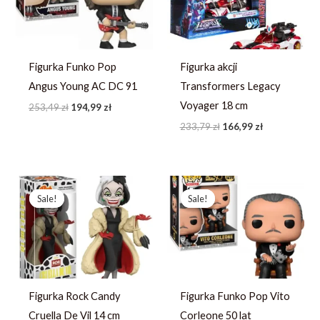
Figurka Funko Pop
Figurka akcji
Angus Young AC DC 91
Transformers Legacy
Voyager 18 cm
253,49
zł
194,99
zł
233,79
zł
166,99
zł
Pierwotna
Aktualna
Pierwotna
Aktualna
cena
cena
cena
cena
Sale!
Sale!
Sale!
Sale!
wynosiła:
wynosi:
wynosiła:
wynosi:
208,25 zł.
160,19 zł.
252,71 zł.
194,39 zł.
Figurka Rock Candy
Figurka Funko Pop Vito
Cruella De Vil 14 cm
Corleone 50 lat