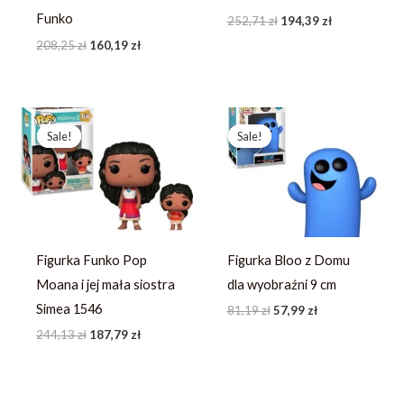
Funko
252,71
zł
194,39
zł
208,25
zł
160,19
zł
Pierwotna
Aktualna
Pierwotna
Aktualna
cena
cena
cena
cena
Sale!
Sale!
Sale!
Sale!
wynosiła:
wynosi:
wynosiła:
wynosi:
244,13 zł.
187,79 zł.
81,19 zł.
57,99 zł.
Figurka Funko Pop
Figurka Bloo z Domu
Moana i jej mała siostra
dla wyobraźni 9 cm
Simea 1546
81,19
zł
57,99
zł
244,13
zł
187,79
zł