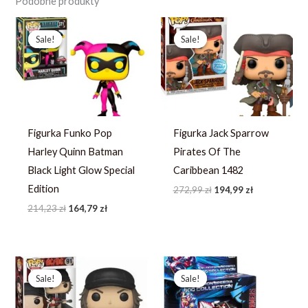
Podobne produkty
Pierwotna
Aktualna
Pierwotna
Aktualna
cena
cena
cena
cena
Sale!
Sale!
Sale!
Sale!
wynosiła:
wynosi:
wynosiła:
wynosi:
214,23 zł.
164,79 zł.
272,99 zł.
194,99 zł.
Figurka Funko Pop
Figurka Jack Sparrow
Harley Quinn Batman
Pirates Of The
Black Light Glow Special
Caribbean 1482
Edition
272,99
zł
194,99
zł
214,23
zł
164,79
zł
Pierwotna
Aktualna
Pierwotna
Aktualna
cena
cena
cena
cena
Sale!
Sale!
Sale!
Sale!
wynosiła:
wynosi:
wynosiła:
wynosi:
253,49 zł.
194,99 zł.
233,79 zł.
166,99 zł.