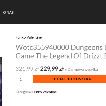
O NAS
Funko Valentine
ilość
Pierwotna
Aktualna
Wotc355940000 Dungeons 
Wotc355940000
cena
cena
Dungeons
Game The Legend Of Drizzt 
Dragons
wynosiła:
wynosi:
Board
321,99
zł
229,99
zł
+ Darmowa wysyłka
321,99 zł.
229,99 zł.
Game
DODAJ DO KOSZYKA
The
Legend
Kategoria:
Funko Valentine
Of
Drizzt