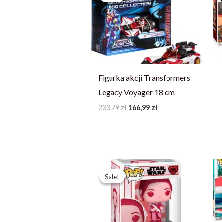
233,79 zł.
166,99 zł.
Figurka akcji Transformers
Legacy Voyager 18 cm
233,79
zł
166,99
zł
Pierwotna
Aktualna
cena
cena
Sale!
Sale!
wynosiła:
wynosi:
93,79 zł.
66,99 zł.