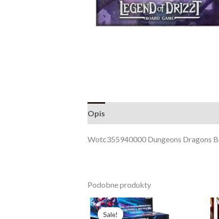
Opis
Opinie (0)
Wotc355940000 Dungeons Dragons Boa
Podobne produkty
Pierwotna
Aktualna
cena
cena
Sale!
Sale!
wynosiła:
wynosi: