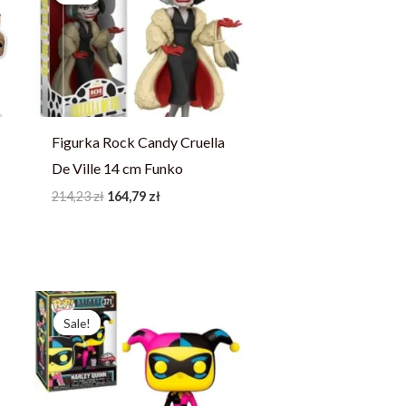
214,23 zł.
164,79 zł.
Figurka Rock Candy Cruella
De Ville 14 cm Funko
214,23
zł
164,79
zł
Pierwotna
Aktualna
cena
cena
Sale!
Sale!
wynosiła:
wynosi:
214,23 zł.
164,79 zł.