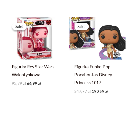
Pierwotna
Aktualna
Pierwotna
Aktualna
cena
cena
cena
cena
Sale!
Sale!
Sale!
Sale!
wynosiła:
wynosi:
wynosiła:
wynosi:
93,79 zł.
66,99 zł.
247,77 zł.
190,59 zł.
Figurka Rey Star Wars
Figurka Funko Pop
Walentynkowa
Pocahontas Disney
Princess 1017
93,79
zł
66,99
zł
247,77
zł
190,59
zł