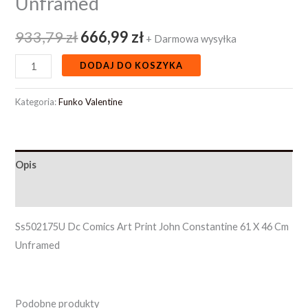
Unframed
933,79
zł
666,99
zł
+ Darmowa wysyłka
DODAJ DO KOSZYKA
Kategoria:
Funko Valentine
Opis
Opinie (0)
Ss502175U Dc Comics Art Print John Constantine 61 X 46 Cm
Unframed
Podobne produkty