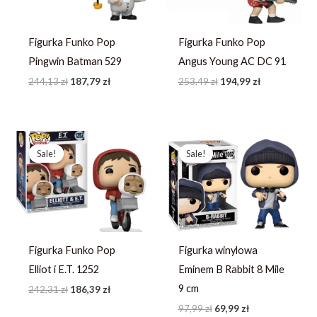
Figurka Funko Pop
Figurka Funko Pop
Pingwin Batman 529
Angus Young AC DC 91
244,13
zł
187,79
zł
253,49
zł
194,99
zł
Pierwotna
Aktualna
Pierwotna
Aktualna
cena
cena
cena
cena
Sale!
Sale!
Sale!
Sale!
wynosiła:
wynosi:
wynosiła:
wynosi:
242,31 zł.
186,39 zł.
97,99 zł.
69,99 zł.
Figurka Funko Pop
Figurka winylowa
Elliot i E.T. 1252
Eminem B Rabbit 8 Mile
9 cm
242,31
zł
186,39
zł
97,99
zł
69,99
zł