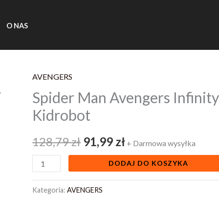
O NAS
AVENGERS
ilość
Pierwotna
Aktualna
Spider Man Avengers Infinit
Spider
cena
cena
Man
Kidrobot
Avengers
wynosiła:
wynosi:
Infinity
128,79
zł
91,99
zł
+ Darmowa wysyłka
128,79 zł.
91,99 zł.
War
DODAJ DO KOSZYKA
Peluche
18
Kategoria:
AVENGERS
Cm
Kidrobot