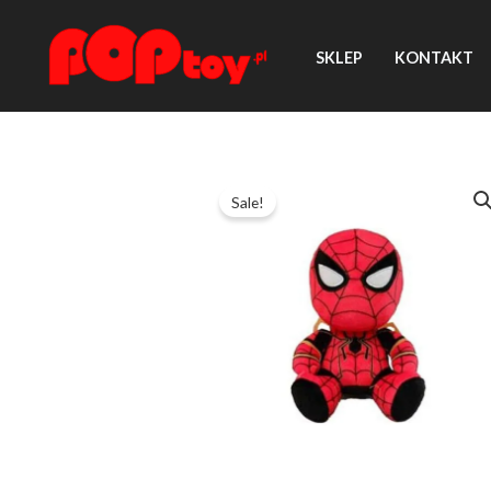
Przejdź
do
SKLEP
KONTAKT
treści
Sale!