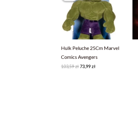
103,59 zł.
73,99 zł.
Hulk Peluche 25Cm Marvel
Comics Avengers
103,59
zł
73,99
zł