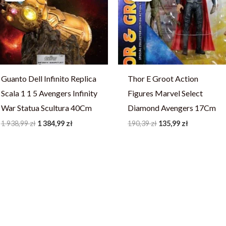
1
1
190,39 zł.
135,99 zł.
938,99 zł.
384,99 zł.
Guanto Dell Infinito Replica
Thor E Groot Action
Scala 1 1 5 Avengers Infinity
Figures Marvel Select
War Statua Scultura 40Cm
Diamond Avengers 17Cm
1 938,99
zł
1 384,99
zł
190,39
zł
135,99
zł