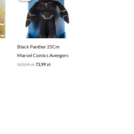
103,59 zł.
73,99 zł.
Black Panther 25Cm
Marvel Comics Avengers
103,59
zł
73,99
zł