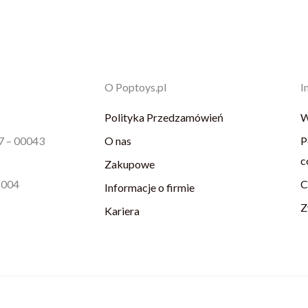
O Poptoys.pl
I
Polityka Przedzamówień
W
87 – 00043
O nas
P
c
Zakupowe
1004
C
Informacje o firmie
Z
Kariera