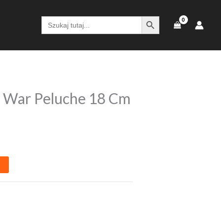
SEARCH BUTTON
Search
for:
y War Peluche 18 Cm