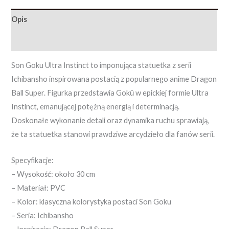
Opis
Opinie (0)
Son Goku Ultra Instinct to imponująca statuetka z serii
Ichibansho inspirowana postacią z popularnego anime Dragon
Ball Super. Figurka przedstawia Gokū w epickiej formie Ultra
Instinct, emanującej potężną energią i determinacją.
Doskonałe wykonanie detali oraz dynamika ruchu sprawiają,
że ta statuetka stanowi prawdziwe arcydzieło dla fanów serii.
Specyfikacje:
– Wysokość: około 30 cm
– Materiał: PVC
– Kolor: klasyczna kolorystyka postaci Son Goku
– Seria: Ichibansho