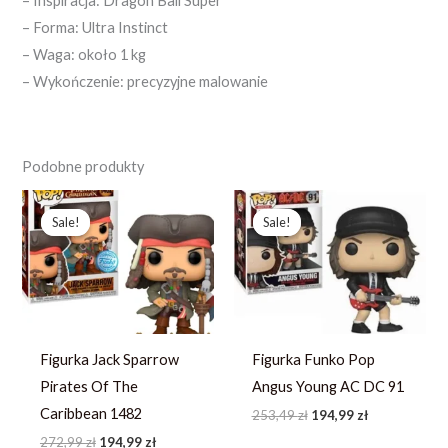
– Inspiracja: Dragon Ball Super
– Forma: Ultra Instinct
– Waga: około 1 kg
– Wykończenie: precyzyjne malowanie
Podobne produkty
Pierwotna
Aktualna
Pierwotna
Aktualna
cena
cena
cena
cena
Sale!
Sale!
Sale!
Sale!
wynosiła:
wynosi:
wynosiła:
wynosi:
272,99 zł.
194,99 zł.
253,49 zł.
194,99 zł.
Figurka Jack Sparrow
Figurka Funko Pop
Pirates Of The
Angus Young AC DC 91
Caribbean 1482
253,49
zł
194,99
zł
272,99
zł
194,99
zł