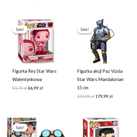
Pierwotna
Aktualna
Pierwotna
Aktualna
cena
cena
cena
cena
Sale!
Sale!
Sale!
Sale!
wynosiła:
wynosi:
wynosiła:
wynosi:
93,79 zł.
66,99 zł.
251,99 zł.
179,99 zł.
Figurka Rey Star Wars
Figurka akcji Paz Vizsla
Walentynkowa
Star Wars Mandalorian
15 cm
93,79
zł
66,99
zł
251,99
zł
179,99
zł
Pierwotna
Aktualna
cena
cena
Sale!
Sale!
wynosiła:
wynosi:
248,03 zł.
190,79 zł.