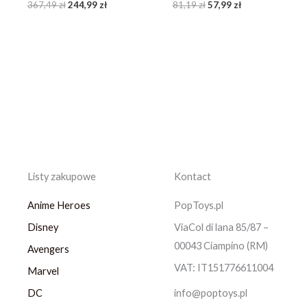
367,49
zł
244,99
zł
81,19
zł
57,99
zł
Listy zakupowe
Kontact
Anime Heroes
PopToys.pl
Disney
ViaCol di lana 85/87 –
00043 Ciampino (RM)
Avengers
VAT: IT151776611004
Marvel
DC
info@poptoys.pl