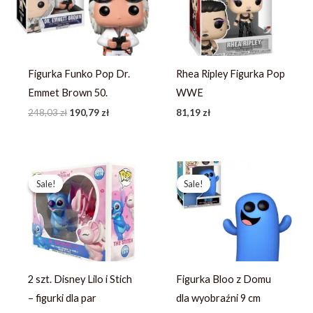
Figurka Funko Pop Dr.
Rhea Ripley Figurka Pop
Emmet Brown 50.
WWE
248,03
zł
190,79
zł
81,19
zł
Pierwotna
Aktualna
Pierwotna
Aktualna
cena
cena
cena
cena
Sale!
Sale!
Sale!
Sale!
wynosiła:
wynosi:
wynosiła:
wynosi:
367,49 zł.
244,99 zł.
81,19 zł.
57,99 zł.
2 szt. Disney Lilo i Stich
Figurka Bloo z Domu
– figurki dla par
dla wyobraźni 9 cm