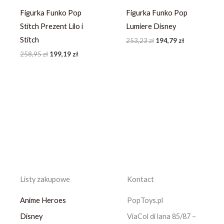
Figurka Funko Pop
Figurka Funko Pop
Stitch Prezent Lilo i
Lumiere Disney
Stitch
253,23
zł
194,79
zł
258,95
zł
199,19
zł
Listy zakupowe
Kontact
Anime Heroes
PopToys.pl
Disney
ViaCol di lana 85/87 –