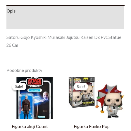
Opis
Opinie (0)
Satoru Gojo Kyoshiki Murasaki Jujutsu Kaisen Dx Pvc Statue
26 Cm
Podobne produkty
Pierwotna
Aktualna
Pierwotna
Aktualna
cena
cena
cena
cena
Sale!
Sale!
Sale!
Sale!
wynosiła:
wynosi:
wynosiła:
wynosi:
123,19 zł.
87,99 zł.
244,13 zł.
187,79 zł.
Figurka akcji Count
Figurka Funko Pop