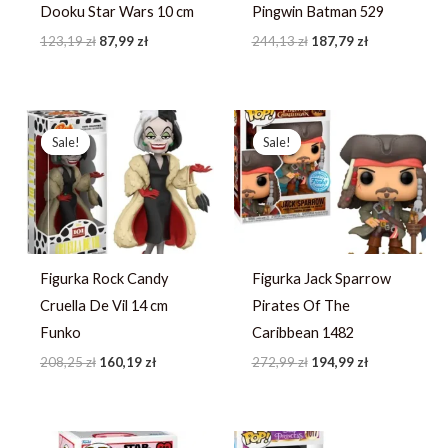
Dooku Star Wars 10 cm
Pingwin Batman 529
123,19
zł
87,99
zł
244,13
zł
187,79
zł
Pierwotna
Aktualna
Pierwotna
Aktualna
cena
cena
cena
cena
Sale!
Sale!
Sale!
Sale!
wynosiła:
wynosi:
wynosiła:
wynosi:
208,25 zł.
160,19 zł.
272,99 zł.
194,99 zł.
Figurka Rock Candy
Figurka Jack Sparrow
Cruella De Vil 14 cm
Pirates Of The
Funko
Caribbean 1482
208,25
zł
160,19
zł
272,99
zł
194,99
zł
Pierwotna
Aktualna
Pierwotna
Aktualna