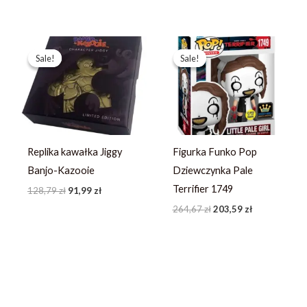
Pierwotna
Aktualna
Pierwotna
Aktualna
cena
cena
cena
cena
Sale!
Sale!
Sale!
Sale!
wynosiła:
wynosi:
wynosiła:
wynosi:
128,79 zł.
91,99 zł.
264,67 zł.
203,59 zł.
Replika kawałka Jiggy
Figurka Funko Pop
Banjo-Kazooie
Dziewczynka Pale
Terrifier 1749
128,79
zł
91,99
zł
264,67
zł
203,59
zł