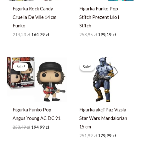
Figurka Rock Candy
Figurka Funko Pop
Cruella De Ville 14 cm
Stitch Prezent Lilo i
Funko
Stitch
214,23
zł
164,79
zł
258,95
zł
199,19
zł
Pierwotna
Aktualna
Pierwotna
Aktualna
cena
cena
cena
cena
Sale!
Sale!
Sale!
Sale!
wynosiła:
wynosi:
wynosiła:
wynosi:
253,49 zł.
194,99 zł.
251,99 zł.
179,99 zł.
Figurka Funko Pop
Figurka akcji Paz Vizsla
Angus Young AC DC 91
Star Wars Mandalorian
15 cm
253,49
zł
194,99
zł
251,99
zł
179,99
zł