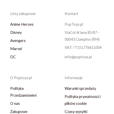
Listy zakupowe
Kontact
Anime Heroes
PopToys.pl
Disney
ViaCol di lana 85/87 –
00043 Ciampino (RM)
Avengers
VAT: IT151776611004
Marvel
DC
info@poptoys.pl
O Poptoys.pl
Informacje
Polityka
Warunki sprzedaży
Przedzamówień
Polityka prywatności i
O nas
plików cookie
Zakupowe
Czasy wysyłki