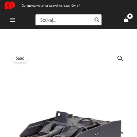
Przejdź
Darmowa wysyłka wszystkich zamówień
do
Search
treści
for:
ilość
Pierwotna
Aktualna
Sale!
Rev03502
cena
cena
World
Of
wynosiła:
wynosi:
Tanks
145,59 zł.
103,99 zł.
Model
Kit
1
72
Sturmgeschutz
Iv