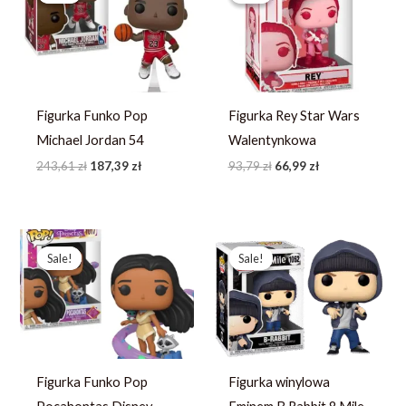
243,61 zł.
187,39 zł.
93,79 zł.
66,99 zł.
Figurka Funko Pop
Figurka Rey Star Wars
Michael Jordan 54
Walentynkowa
243,61
zł
187,39
zł
93,79
zł
66,99
zł
Pierwotna
Aktualna
Pierwotna
Aktualna
cena
cena
cena
cena
Sale!
Sale!
Sale!
Sale!
wynosiła:
wynosi:
wynosiła:
wynosi:
247,77 zł.
190,59 zł.
97,99 zł.
69,99 zł.
Figurka Funko Pop
Figurka winylowa