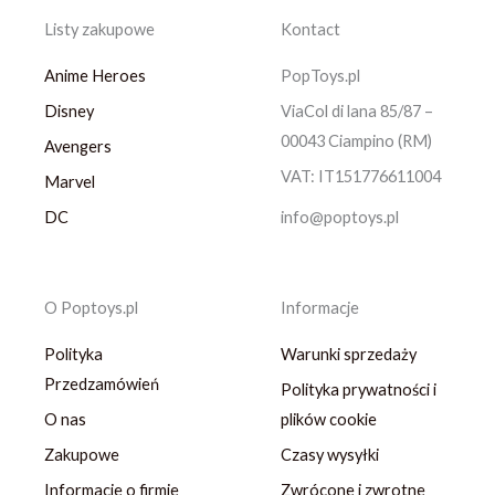
Listy zakupowe
Kontact
Anime Heroes
PopToys.pl
Disney
ViaCol di lana 85/87 –
00043 Ciampino (RM)
Avengers
VAT: IT151776611004
Marvel
DC
info@poptoys.pl
O Poptoys.pl
Informacje
Polityka
Warunki sprzedaży
Przedzamówień
Polityka prywatności i
O nas
plików cookie
Zakupowe
Czasy wysyłki
Informacje o firmie
Zwrócone i zwrotne