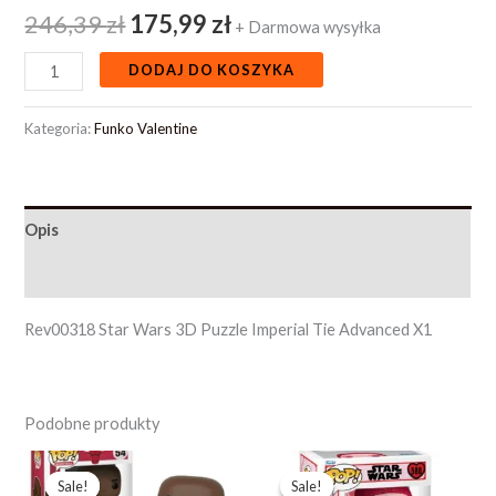
246,39
zł
175,99
zł
+ Darmowa wysyłka
DODAJ DO KOSZYKA
Kategoria:
Funko Valentine
Opis
Opinie (0)
Rev00318 Star Wars 3D Puzzle Imperial Tie Advanced X1
Podobne produkty
Pierwotna
Aktualna
Pierwotna
Aktualna
cena
cena
cena
cena
Sale!
Sale!
Sale!
Sale!
wynosiła:
wynosi:
wynosiła:
wynosi: