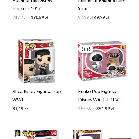
Pocahontas Disney
Eminem B Rabbit 8 Mile
Princess 1017
9 cm
247,77
zł
190,59
zł
97,99
zł
69,99
zł
Pierwotna
Aktualna
cena
cena
Sale!
Sale!
wynosiła:
wynosi:
457,59 zł.
351,99 zł.
Rhea Ripley Figurka Pop
Funko Pop Figurka
WWE
Disney WALL-E i EVE
81,19
zł
457,59
zł
351,99
zł
Pierwotna
Aktualna
Pierwotna
Aktualna
cena
cena
cena
cena