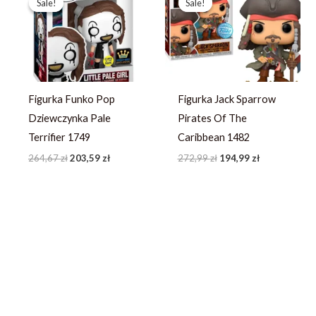
Sale!
Sale!
Sale!
Sale!
wynosiła:
wynosi:
wynosiła:
wynosi:
264,67 zł.
203,59 zł.
272,99 zł.
194,99 zł.
Figurka Funko Pop
Figurka Jack Sparrow
Dziewczynka Pale
Pirates Of The
Terrifier 1749
Caribbean 1482
264,67
zł
203,59
zł
272,99
zł
194,99
zł