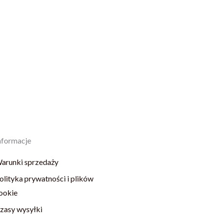
nformacje
arunki sprzedaży
olityka prywatności i plików
ookie
zasy wysyłki