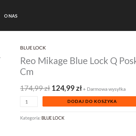
O NAS
BLUE LOCK
ilość
Pierwotna
Aktualna
Reo Mikage Blue Lock Q Posk
Reo
cena
cena
Mikage
Cm
Blue
wynosiła:
wynosi:
Lock
174,99
zł
124,99
zł
+ Darmowa wysyłka
174,99 zł.
124,99 zł.
Q
DODAJ DO KOSZYKA
Posket
Figure
Kategoria:
BLUE LOCK
Pvc
14