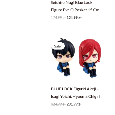
Seishiro Nagi Blue Lock
Figure Pvc Q Posket 15 Cm
174,99
zł
124,99
zł
Pierwotna
Aktualna
cena
cena
Sale!
Sale!
wynosiła:
wynosi:
324,79 zł.
231,99 zł.
BLUE LOCK Figurki Akcji –
Isagi Yoichi, Hyouma Chigiri
324,79
zł
231,99
zł