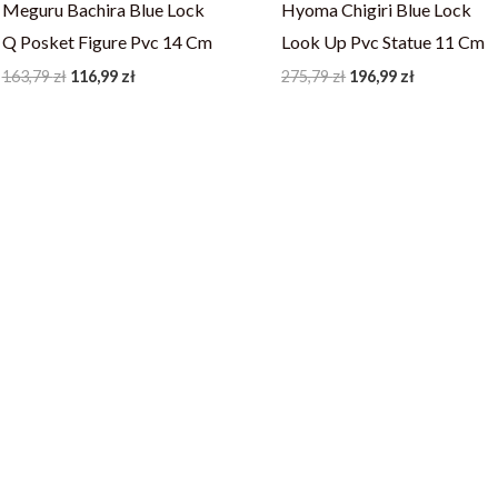
Meguru Bachira Blue Lock
Hyoma Chigiri Blue Lock
Q Posket Figure Pvc 14 Cm
Look Up Pvc Statue 11 Cm
163,79
zł
116,99
zł
275,79
zł
196,99
zł