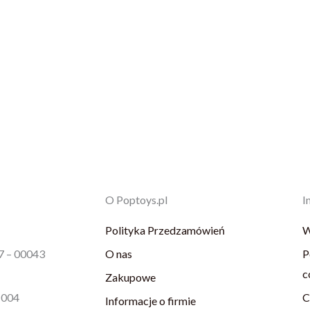
O Poptoys.pl
I
Polityka Przedzamówień
W
87 – 00043
O nas
P
c
Zakupowe
1004
C
Informacje o firmie