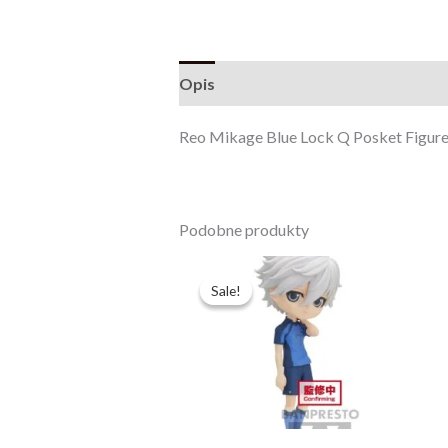
Opis
Opinie (0)
Reo Mikage Blue Lock Q Posket Figur
Podobne produkty
Pierwotna
Aktualna
cena
cena
Sale!
Sale!
wynosiła:
wynosi:
174,99 zł.
124,99 zł.