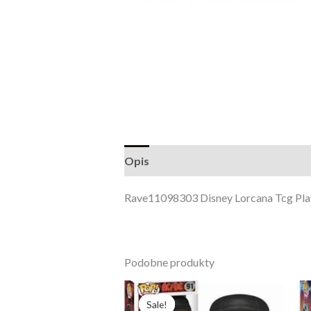
Opis
Opinie (0)
Rave11098303 Disney Lorcana Tcg Pl
Podobne produkty
Pierwotna
Aktualna
cena
cena
Sale!
Sale!
wynosiła:
wynosi: