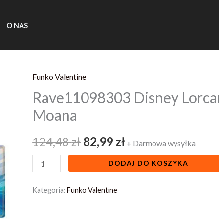
O NAS
Funko Valentine
ilość
Pierwotna
Aktualna
Rave11098303 Disney Lorca
Rave11098303
cena
cena
Disney
Moana
Lorcana
wynosiła:
wynosi:
Tcg
124,48
zł
82,99
zł
+ Darmowa wysyłka
124,48 zł.
82,99 zł.
Playmat
DODAJ DO KOSZYKA
Moana
Kategoria:
Funko Valentine