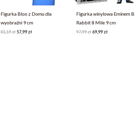
Figurka Bloo z Domu dla
Figurka winylowa Eminem B
wyobraźni 9 cm
Rabbit 8 Mile 9 cm
81,19
zł
57,99
zł
97,99
zł
69,99
zł