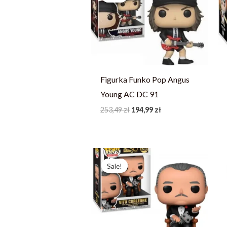
253,49 zł.
194,99 zł.
Figurka Funko Pop Angus
Young AC DC 91
253,49
zł
194,99
zł
Pierwotna
Aktualna
cena
cena
Sale!
Sale!
wynosiła:
wynosi:
252,71 zł.
194,39 zł.