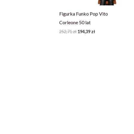
Figurka Funko Pop Vito
Corleone 50 lat
252,71
zł
194,39
zł