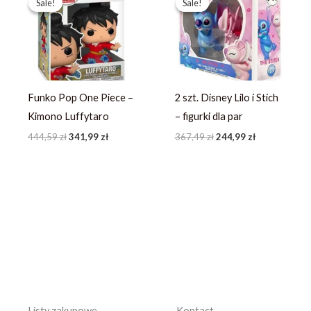
Sale!
Sale!
Sale!
Sale!
wynosiła:
wynosi:
wynosiła:
wynosi:
444,59 zł.
341,99 zł.
367,49 zł.
244,99 zł.
Funko Pop One Piece –
2 szt. Disney Lilo i Stich
Kimono Luffytaro
– figurki dla par
444,59
zł
341,99
zł
367,49
zł
244,99
zł
Listy zakupowe
Kontact