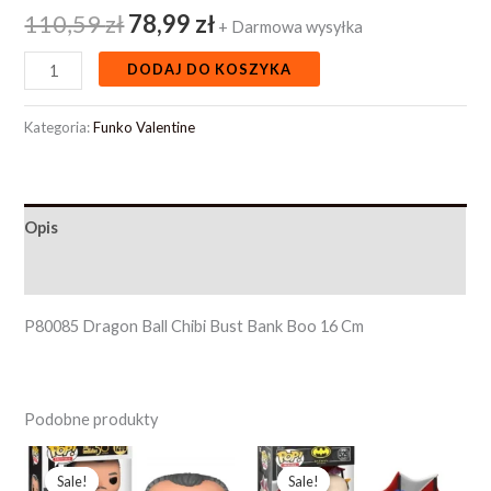
110,59
zł
78,99
zł
+ Darmowa wysyłka
DODAJ DO KOSZYKA
Kategoria:
Funko Valentine
Opis
Opinie (0)
P80085 Dragon Ball Chibi Bust Bank Boo 16 Cm
Podobne produkty
Pierwotna
Aktualna
Pierwotna
Aktualna
cena
cena
cena
cena
Sale!
Sale!
Sale!
Sale!
wynosiła:
wynosi:
wynosiła:
wynosi: