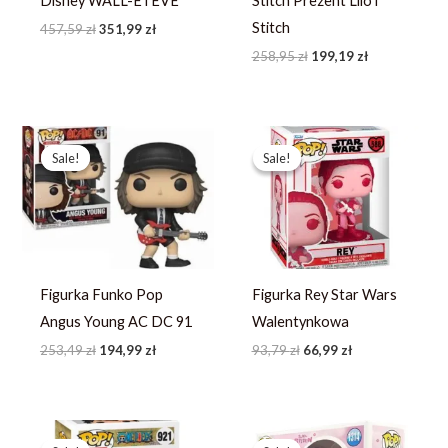
Disney WALL-E i EVE
Stitch Prezent Lilo i
Stitch
457,59
zł
351,99
zł
258,95
zł
199,19
zł
Pierwotna
Aktualna
Pierwotna
Aktualna
cena
cena
cena
cena
Sale!
Sale!
Sale!
Sale!
wynosiła:
wynosi:
wynosiła:
wynosi:
253,49 zł.
194,99 zł.
93,79 zł.
66,99 zł.
Figurka Funko Pop
Figurka Rey Star Wars
Angus Young AC DC 91
Walentynkowa
253,49
zł
194,99
zł
93,79
zł
66,99
zł
Pierwotna
Aktualna
Pierwotna
Aktualna
cena
cena
cena
cena