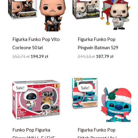
252,71 zł.
194,39 zł.
244,13 zł.
187,79 zł.
Figurka Funko Pop Vito
Figurka Funko Pop
Corleone 50 lat
Pingwin Batman 529
252,71
zł
194,39
zł
244,13
zł
187,79
zł
Pierwotna
Aktualna
Pierwotna
Aktualna
cena
cena
cena
cena
Sale!
Sale!
Sale!
Sale!
wynosiła:
wynosi:
wynosiła:
wynosi:
457,59 zł.
351,99 zł.
258,95 zł.
199,19 zł.
Funko Pop Figurka
Figurka Funko Pop