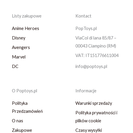
Listy zakupowe
Kontact
Anime Heroes
PopToys.pl
Disney
ViaCol di lana 85/87 –
00043 Ciampino (RM)
Avengers
VAT: IT151776611004
Marvel
DC
info@poptoys.pl
O Poptoys.pl
Informacje
Polityka
Warunki sprzedaży
Przedzamówień
Polityka prywatności i
O nas
plików cookie
Zakupowe
Czasy wysyłki