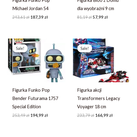
Figurka Funko Pop
Figurka Bloo z Domu
Michael Jordan 54
dla wyobraźni 9 cm
243,61
zł
187,39
zł
81,19
zł
57,99
zł
Pierwotna
Aktualna
Pierwotna
Aktualna
cena
cena
cena
cena
Sale!
Sale!
Sale!
Sale!
wynosiła:
wynosi:
wynosiła:
wynosi:
253,49 zł.
194,99 zł.
233,79 zł.
166,99 zł.
Figurka Funko Pop
Figurka akcji
Bender Futurama 1757
Transformers Legacy
Special Edition
Voyager 18 cm
253,49
zł
194,99
zł
233,79
zł
166,99
zł