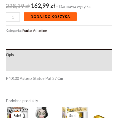
228,19
zł
162,99
zł
+ Darmowa wysyłka
DODAJ DO KOSZYKA
Kategoria:
Funko Valentine
Opis
Opinie (0)
P40100 Asterix Statue Paf 27 Cm
Podobne produkty
Pierwotna
Aktualna
Pierwotna
Aktualna
cena
cena
cena
cena
Sale!
Sale!
Sale!
Sale!
wynosiła:
wynosi:
wynosiła:
wynosi: