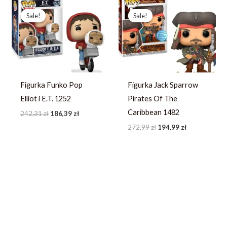
Pierwotna
Aktualna
Pierwotna
Aktualna
cena
cena
cena
cena
Sale!
Sale!
Sale!
Sale!
wynosiła:
wynosi:
wynosiła:
wynosi:
242,31 zł.
186,39 zł.
272,99 zł.
194,99 zł.
Figurka Funko Pop
Figurka Jack Sparrow
Elliot i E.T. 1252
Pirates Of The
Caribbean 1482
242,31
zł
186,39
zł
272,99
zł
194,99
zł