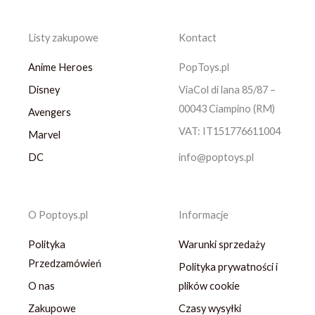
Listy zakupowe
Kontact
Anime Heroes
PopToys.pl
Disney
ViaCol di lana 85/87 –
00043 Ciampino (RM)
Avengers
VAT: IT151776611004
Marvel
DC
info@poptoys.pl
O Poptoys.pl
Informacje
Polityka
Warunki sprzedaży
Przedzamówień
Polityka prywatności i
O nas
plików cookie
Zakupowe
Czasy wysyłki