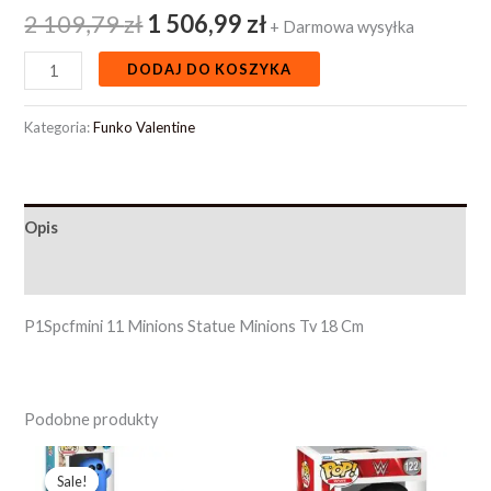
2 109,79
zł
1 506,99
zł
+ Darmowa wysyłka
DODAJ DO KOSZYKA
Kategoria:
Funko Valentine
Opis
Opinie (0)
P1Spcfmini 11 Minions Statue Minions Tv 18 Cm
Podobne produkty
Pierwotna
Aktualna
cena
cena
Sale!
Sale!
wynosiła:
wynosi: