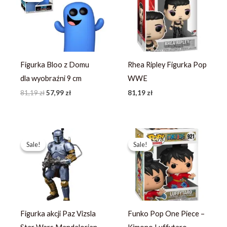
81,19 zł.
57,99 zł.
Figurka Bloo z Domu
Rhea Ripley Figurka Pop
dla wyobraźni 9 cm
WWE
81,19
zł
57,99
zł
81,19
zł
Pierwotna
Aktualna
Pierwotna
Aktualna
cena
cena
cena
cena
Sale!
Sale!
Sale!
Sale!
wynosiła:
wynosi:
wynosiła:
wynosi:
251,99 zł.
179,99 zł.
444,59 zł.
341,99 zł.
Figurka akcji Paz Vizsla
Funko Pop One Piece –