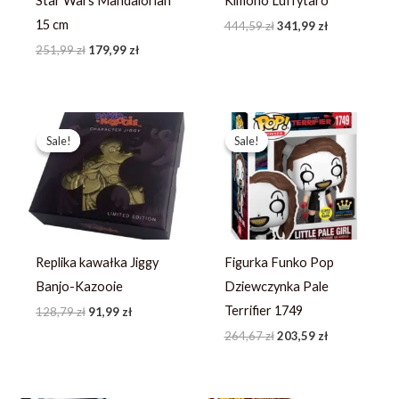
Star Wars Mandalorian
Kimono Luffytaro
15 cm
444,59
zł
341,99
zł
251,99
zł
179,99
zł
Pierwotna
Aktualna
Pierwotna
Aktualna
cena
cena
cena
cena
Sale!
Sale!
Sale!
Sale!
wynosiła:
wynosi:
wynosiła:
wynosi:
128,79 zł.
91,99 zł.
264,67 zł.
203,59 zł.
Replika kawałka Jiggy
Figurka Funko Pop
Banjo-Kazooie
Dziewczynka Pale
Terrifier 1749
128,79
zł
91,99
zł
264,67
zł
203,59
zł