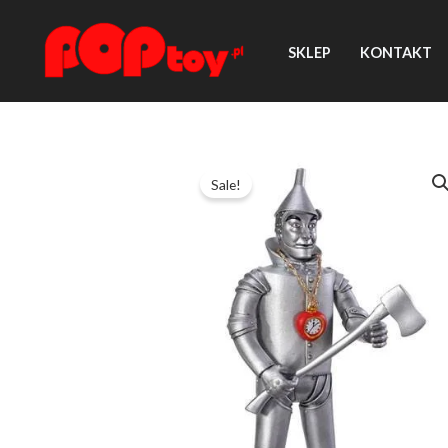
Przejdź
do
SKLEP
KONTAKT
treści
Sale!