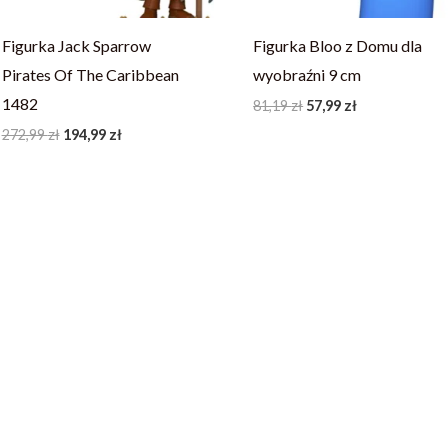
Figurka Jack Sparrow
Figurka Bloo z Domu dla
Pirates Of The Caribbean
wyobraźni 9 cm
1482
81,19
zł
57,99
zł
272,99
zł
194,99
zł