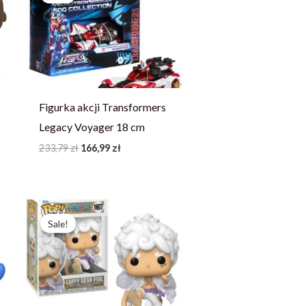
233,79 zł.
166,99 zł.
Figurka akcji Transformers
Legacy Voyager 18 cm
233,79
zł
166,99
zł
Pierwotna
Aktualna
cena
cena
Sale!
Sale!
wynosiła:
wynosi:
246,73 zł.
189,79 zł.