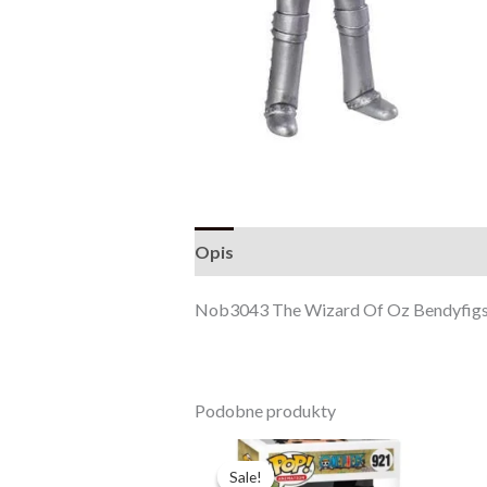
Opis
Opinie (0)
Nob3043 The Wizard Of Oz Bendyfigs 
Podobne produkty
Pierwotna
Aktualna
cena
cena
Sale!
Sale!
wynosiła:
wynosi: