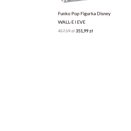
Funko Pop Figurka Disney
WALL-E i EVE
457,59
zł
351,99
zł