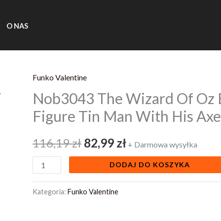
O NAS
Funko Valentine
ilość
Pierwotna
Aktualna
Nob3043 The Wizard Of Oz 
Nob3043
cena
cena
The
Figure Tin Man With His Ax
Wizard
wynosiła:
wynosi:
Of
116,19
zł
82,99
zł
+ Darmowa wysyłka
116,19 zł.
82,99 zł.
Oz
DODAJ DO KOSZYKA
Bendyfigs
Bendable
Kategoria:
Funko Valentine
Figure
Tin