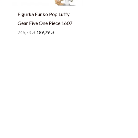
Figurka Funko Pop Luffy
Gear Five One Piece 1607
246,73
zł
189,79
zł