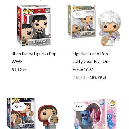
Pierwotna
Aktualna
cena
cena
Sale!
Sale!
wynosiła:
wynosi:
246,73 zł.
189,79 zł.
Rhea Ripley Figurka Pop
Figurka Funko Pop
WWE
Luffy Gear Five One
Piece 1607
81,19
zł
246,73
zł
189,79
zł
Pierwotna
Aktualna
Pierwotna
Aktualna
cena
cena
cena
cena
Sale!
Sale!
Sale!
Sale!
wynosiła:
wynosi:
wynosiła:
wynosi:
242,31 zł.
186,39 zł.
367,49 zł.
244,99 zł.