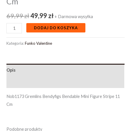
Cm
69,99
zł
49,99
zł
+ Darmowa wysyłka
DODAJ DO KOSZYKA
Kategoria:
Funko Valentine
Opis
Opinie (0)
Nob1173 Gremlins Bendyfigs Bendable Mini Figure Stripe 11
Cm
Podobne produkty