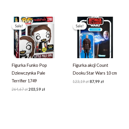
Pierwotna
Aktualna
Pierwotna
Aktualna
cena
cena
cena
cena
Sale!
Sale!
Sale!
Sale!
wynosiła:
wynosi:
wynosiła:
wynosi:
264,67 zł.
203,59 zł.
123,19 zł.
87,99 zł.
Figurka Funko Pop
Figurka akcji Count
Dziewczynka Pale
Dooku Star Wars 10 cm
Terrifier 1749
123,19
zł
87,99
zł
264,67
zł
203,59
zł