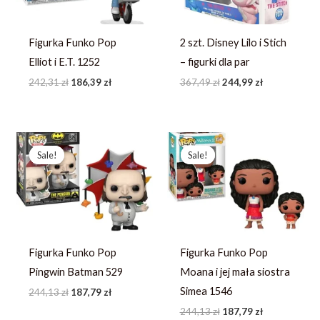
Figurka Funko Pop
2 szt. Disney Lilo i Stich
Elliot i E.T. 1252
– figurki dla par
242,31
zł
186,39
zł
367,49
zł
244,99
zł
Pierwotna
Aktualna
Pierwotna
Aktualna
cena
cena
cena
cena
Sale!
Sale!
Sale!
Sale!
wynosiła:
wynosi:
wynosiła:
wynosi:
244,13 zł.
187,79 zł.
244,13 zł.
187,79 zł.
Figurka Funko Pop
Figurka Funko Pop
Pingwin Batman 529
Moana i jej mała siostra
Simea 1546
244,13
zł
187,79
zł
244,13
zł
187,79
zł