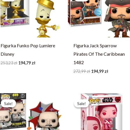
253,23 zł.
194,79 zł.
272,99 zł.
194,99 zł.
Figurka Funko Pop Lumiere
Figurka Jack Sparrow
Disney
Pirates Of The Caribbean
1482
253,23
zł
194,79
zł
272,99
zł
194,99
zł
Pierwotna
Aktualna
Pierwotna
Aktualna
cena
cena
cena
cena
Sale!
Sale!
Sale!
Sale!
wynosiła:
wynosi:
wynosiła:
wynosi:
244,13 zł.
187,79 zł.
93,79 zł.
66,99 zł.