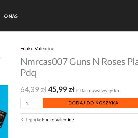
O NAS
Funko Valentine
ilość
Pierwotna
Aktualna
Nmrcas007 Guns N Roses Pla
Nmrcas007
cena
cena
Guns
Pdq
N
wynosiła:
wynosi:
Roses
64,39
zł
45,99
zł
+ Darmowa wysyłka
64,39 zł.
45,99 zł.
Playing
DODAJ DO KOSZYKA
Cards
Cassette
Kategoria:
Funko Valentine
Pdq