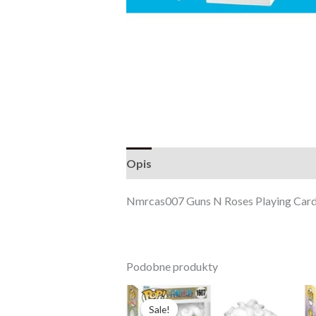
Opis
Opinie (0)
Nmrcas007 Guns N Roses Playing Card
Podobne produkty
Pierwotna
Aktualna
cena
cena
Sale!
Sale!
wynosiła:
wynosi: