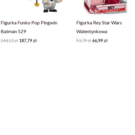
Figurka Funko Pop Pingwin
Figurka Rey Star Wars
Batman 529
Walentynkowa
244,13
zł
187,79
zł
93,79
zł
66,99
zł