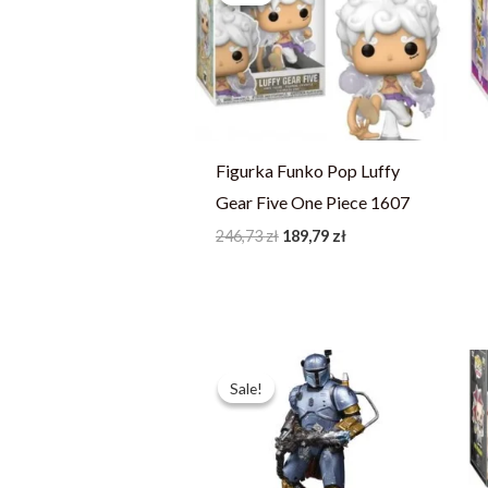
246,73 zł.
189,79 zł.
Figurka Funko Pop Luffy
Gear Five One Piece 1607
246,73
zł
189,79
zł
Pierwotna
Aktualna
cena
cena
Sale!
Sale!
wynosiła:
wynosi:
251,99 zł.
179,99 zł.