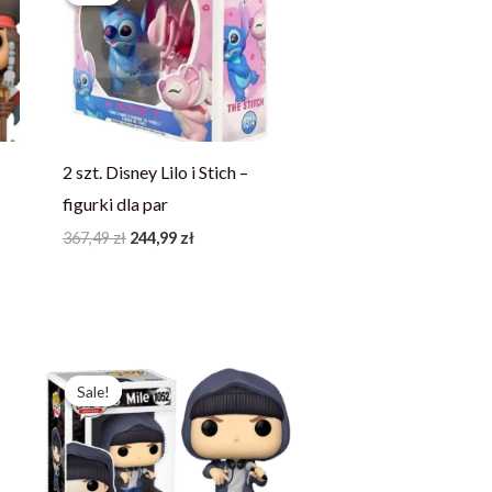
367,49 zł.
244,99 zł.
2 szt. Disney Lilo i Stich –
figurki dla par
367,49
zł
244,99
zł
Pierwotna
Aktualna
cena
cena
Sale!
Sale!
wynosiła:
wynosi:
97,99 zł.
69,99 zł.