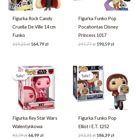
Figurka Rock Candy
Figurka Funko Pop
Cruella De Ville 14 cm
Pocahontas Disney
Funko
Princess 1017
214,23
zł
164,79
zł
247,77
zł
190,59
zł
Pierwotna
Aktualna
Pierwotna
Aktualna
cena
cena
cena
cena
Sale!
Sale!
Sale!
Sale!
wynosiła:
wynosi:
wynosiła:
wynosi:
93,79 zł.
66,99 zł.
242,31 zł.
186,39 zł.
Figurka Rey Star Wars
Figurka Funko Pop
Walentynkowa
Elliot i E.T. 1252
93,79
zł
66,99
zł
242,31
zł
186,39
zł