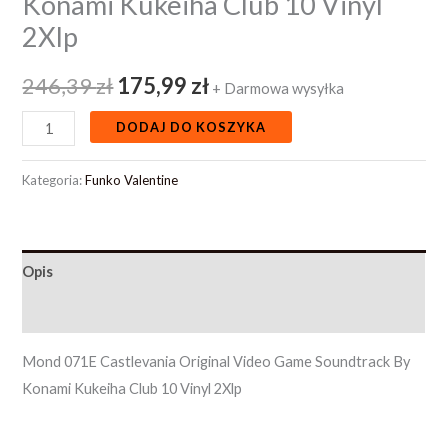
Konami Kukeiha Club 10 Vinyl
2Xlp
246,39
zł
175,99
zł
+ Darmowa wysyłka
DODAJ DO KOSZYKA
Kategoria:
Funko Valentine
Opis
Opinie (0)
Mond 071E Castlevania Original Video Game Soundtrack By
Konami Kukeiha Club 10 Vinyl 2Xlp