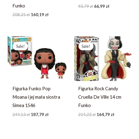
Funko
93,79
zł
66,99
zł
208,25
zł
160,19
zł
Pierwotna
Aktualna
Pierwotna
Aktualna
cena
cena
cena
cena
Sale!
Sale!
Sale!
Sale!
wynosiła:
wynosi:
wynosiła:
wynosi:
244,13 zł.
187,79 zł.
214,23 zł.
164,79 zł.
Figurka Funko Pop
Figurka Rock Candy
Moana i jej mała siostra
Cruella De Ville 14 cm
Simea 1546
Funko
244,13
zł
187,79
zł
214,23
zł
164,79
zł