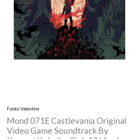
Club
10
Vinyl
2Xlp
Funko Valentine
Mond 071E Castlevania Original
Video Game Soundtrack By