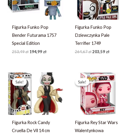
Figurka Funko Pop
Figurka Funko Pop
Bender Futurama 1757
Dziewczynka Pale
Special Edition
Terrifier 1749
253,49
zł
194,99
zł
264,67
zł
203,59
zł
Pierwotna
Aktualna
Pierwotna
Aktualna
cena
cena
cena
cena
Sale!
Sale!
Sale!
Sale!
wynosiła:
wynosi:
wynosiła:
wynosi:
208,25 zł.
160,19 zł.
93,79 zł.
66,99 zł.
Figurka Rock Candy
Figurka Rey Star Wars
Cruella De Vil 14 cm
Walentynkowa