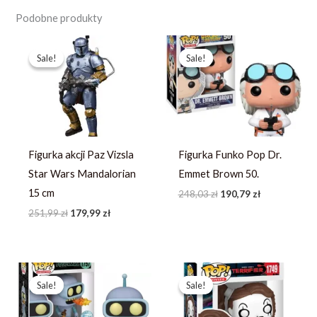
Podobne produkty
Pierwotna
Aktualna
Pierwotna
Aktualna
cena
cena
cena
cena
Sale!
Sale!
Sale!
Sale!
wynosiła:
wynosi:
wynosiła:
wynosi:
251,99 zł.
179,99 zł.
248,03 zł.
190,79 zł.
Figurka akcji Paz Vizsla
Figurka Funko Pop Dr.
Star Wars Mandalorian
Emmet Brown 50.
15 cm
248,03
zł
190,79
zł
251,99
zł
179,99
zł
Pierwotna
Aktualna
Pierwotna
Aktualna
cena
cena
cena
cena
Sale!
Sale!
Sale!
Sale!
wynosiła:
wynosi:
wynosiła:
wynosi:
253,49 zł.
194,99 zł.
264,67 zł.
203,59 zł.