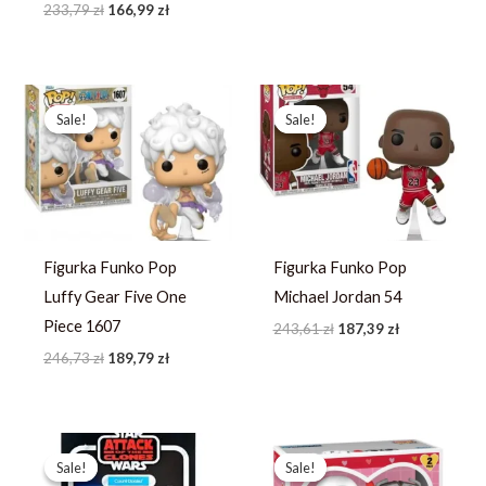
233,79
zł
166,99
zł
Pierwotna
Aktualna
Pierwotna
Aktualna
cena
cena
cena
cena
Sale!
Sale!
Sale!
Sale!
wynosiła:
wynosi:
wynosiła:
wynosi:
246,73 zł.
189,79 zł.
243,61 zł.
187,39 zł.
Figurka Funko Pop
Figurka Funko Pop
Luffy Gear Five One
Michael Jordan 54
Piece 1607
243,61
zł
187,39
zł
246,73
zł
189,79
zł
Pierwotna
Aktualna
Pierwotna
Aktualna
cena
cena
cena
cena
Sale!
Sale!
Sale!
Sale!
wynosiła:
wynosi:
wynosiła:
wynosi: