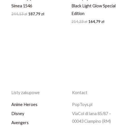
Simea 1546
Black Light Glow Special
Edition
244,13
zł
187,79
zł
214,23
zł
164,79
zł
Listy zakupowe
Kontact
Anime Heroes
PopToys.pl
Disney
ViaCol di lana 85/87 –
00043 Ciampino (RM)
Avengers