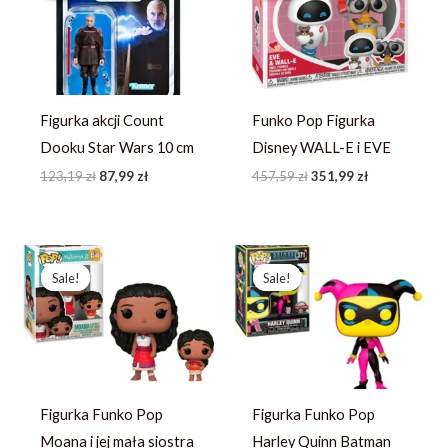
123,19 zł.
87,99 zł.
457,59 zł.
351,99 zł.
Figurka akcji Count
Funko Pop Figurka
Dooku Star Wars 10 cm
Disney WALL-E i EVE
123,19
zł
87,99
zł
457,59
zł
351,99
zł
Pierwotna
Aktualna
Pierwotna
Aktualna
cena
cena
cena
cena
Sale!
Sale!
Sale!
Sale!
wynosiła:
wynosi:
wynosiła:
wynosi:
244,13 zł.
187,79 zł.
214,23 zł.
164,79 zł.
Figurka Funko Pop
Figurka Funko Pop
Moana i jej mała siostra
Harley Quinn Batman