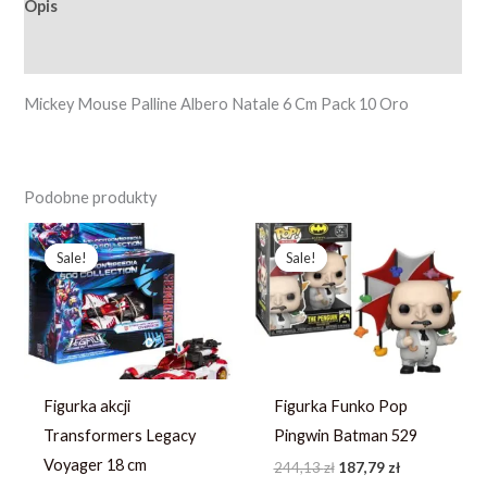
Opis
Opinie (0)
Mickey Mouse Palline Albero Natale 6 Cm Pack 10 Oro
Podobne produkty
Pierwotna
Aktualna
Pierwotna
Aktualna
cena
cena
cena
cena
Sale!
Sale!
Sale!
Sale!
wynosiła:
wynosi:
wynosiła:
wynosi:
233,79 zł.
166,99 zł.
244,13 zł.
187,79 zł.
Figurka akcji
Figurka Funko Pop
Transformers Legacy
Pingwin Batman 529
Voyager 18 cm
244,13
zł
187,79
zł