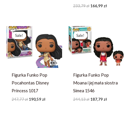
233,79
zł
166,99
zł
Pierwotna
Aktualna
Pierwotna
Aktualna
cena
cena
cena
cena
Sale!
Sale!
Sale!
Sale!
wynosiła:
wynosi:
wynosiła:
wynosi:
247,77 zł.
190,59 zł.
244,13 zł.
187,79 zł.
Figurka Funko Pop
Figurka Funko Pop
Pocahontas Disney
Moana i jej mała siostra
Princess 1017
Simea 1546
247,77
zł
190,59
zł
244,13
zł
187,79
zł