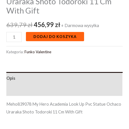
Uraraka Shoto Todoroki 11 Cm
With Gift
639,79
zł
456,99
zł
+ Darmowa wysyłka
DODAJ DO KOSZYKA
Kategoria:
Funko Valentine
Opis
Opinie (0)
Meho839078 My Hero Academia Look Up Pvc Statue Ochaco
Uraraka Shoto Todoroki 11 Cm With Gift