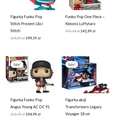
Figurka Funko Pop
Funko Pop One Piece –
Stitch Prezent Lilo i
Kimono Luffytaro
Stitch
444,59
zł
341,99
zł
258,95
zł
199,19
zł
Pierwotna
Aktualna
Pierwotna
Aktualna
cena
cena
cena
cena
Sale!
Sale!
Sale!
Sale!
wynosiła:
wynosi:
wynosiła:
wynosi:
253,49 zł.
194,99 zł.
233,79 zł.
166,99 zł.
Figurka Funko Pop
Figurka akcji
Angus Young AC DC 91
Transformers Legacy
Voyager 18 cm
253,49
zł
194,99
zł