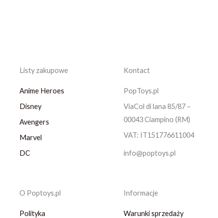
Listy zakupowe
Kontact
Anime Heroes
PopToys.pl
Disney
ViaCol di lana 85/87 –
00043 Ciampino (RM)
Avengers
VAT: IT151776611004
Marvel
DC
info@poptoys.pl
O Poptoys.pl
Informacje
Polityka
Warunki sprzedaży