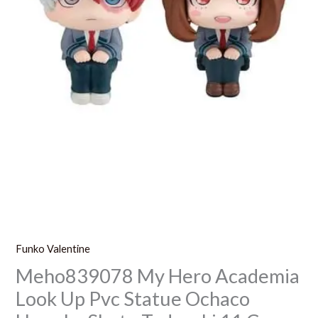
Shoto
Todoroki
11
Cm
With
Gift
Funko Valentine
Meho839078 My Hero Academia
Look Up Pvc Statue Ochaco