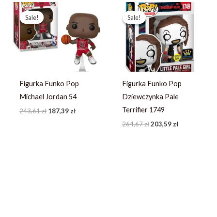
Pierwotna
Aktualna
Pierwotna
Aktualna
cena
cena
cena
cena
Sale!
Sale!
Sale!
Sale!
wynosiła:
wynosi:
wynosiła:
wynosi:
243,61 zł.
187,39 zł.
264,67 zł.
203,59 zł.
Figurka Funko Pop
Figurka Funko Pop
Michael Jordan 54
Dziewczynka Pale
Terrifier 1749
243,61
zł
187,39
zł
264,67
zł
203,59
zł