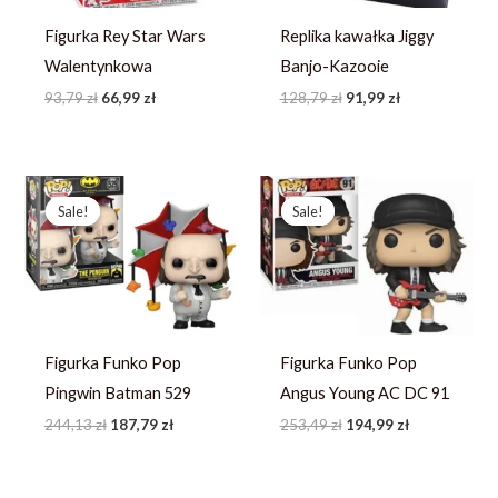
Figurka Rey Star Wars
Replika kawałka Jiggy
Walentynkowa
Banjo-Kazooie
93,79
zł
66,99
zł
128,79
zł
91,99
zł
Pierwotna
Aktualna
Pierwotna
Aktualna
cena
cena
cena
cena
Sale!
Sale!
Sale!
Sale!
wynosiła:
wynosi:
wynosiła:
wynosi:
244,13 zł.
187,79 zł.
253,49 zł.
194,99 zł.
Figurka Funko Pop
Figurka Funko Pop
Pingwin Batman 529
Angus Young AC DC 91
244,13
zł
187,79
zł
253,49
zł
194,99
zł