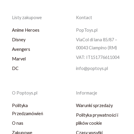
Listy zakupowe
Kontact
Anime Heroes
PopToys.pl
Disney
ViaCol di lana 85/87 –
00043 Ciampino (RM)
Avengers
VAT: IT151776611004
Marvel
DC
info@poptoys.pl
O Poptoys.pl
Informacje
Polityka
Warunki sprzedaży
Przedzamówień
Polityka prywatności i
O nas
plików cookie
Zakupowe
Czasy wysyłki