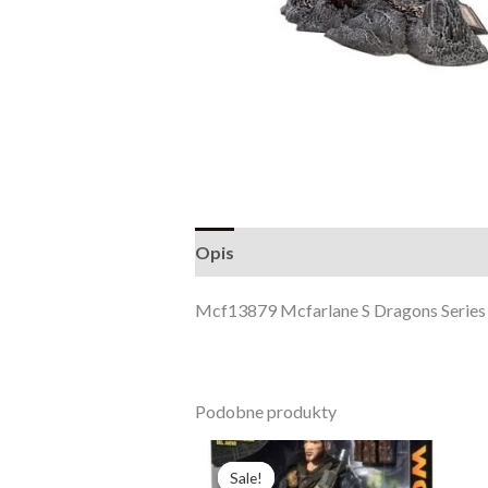
Opis
Opinie (0)
Mcf13879 Mcfarlane S Dragons Series 
Podobne produkty
Pierwotna
Aktualna
cena
cena
Sale!
Sale!
wynosiła:
wynosi: