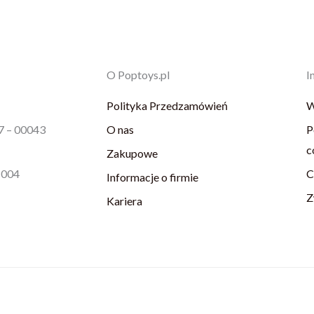
O Poptoys.pl
I
Polityka Przedzamówień
W
87 – 00043
O nas
P
c
Zakupowe
1004
C
Informacje o firmie
Z
Kariera