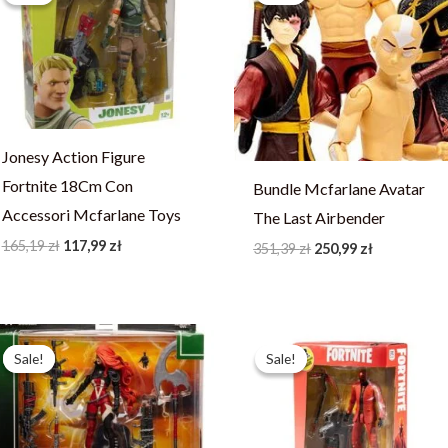
165,19 zł.
117,99 zł.
351,39 zł.
250,99 zł.
Jonesy Action Figure
Fortnite 18Cm Con
Bundle Mcfarlane Avatar
Accessori Mcfarlane Toys
The Last Airbender
165,19
zł
117,99
zł
351,39
zł
250,99
zł
Pierwotna
Aktualna
Pierwotna
Aktualna
cena
cena
cena
cena
Sale!
Sale!
Sale!
Sale!
wynosiła:
wynosi:
wynosiła:
wynosi:
222,59 zł.
158,99 zł.
165,19 zł.
117,99 zł.