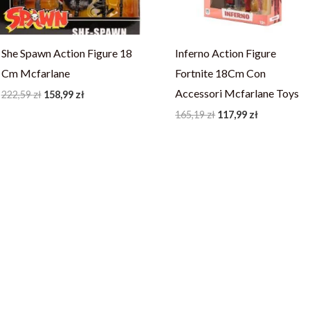
She Spawn Action Figure 18
Inferno Action Figure
Cm Mcfarlane
Fortnite 18Cm Con
Accessori Mcfarlane Toys
222,59
zł
158,99
zł
165,19
zł
117,99
zł