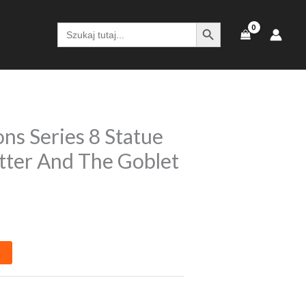
SEARCH BUTTON
Search
for:
s Series 8 Statue
tter And The Goblet