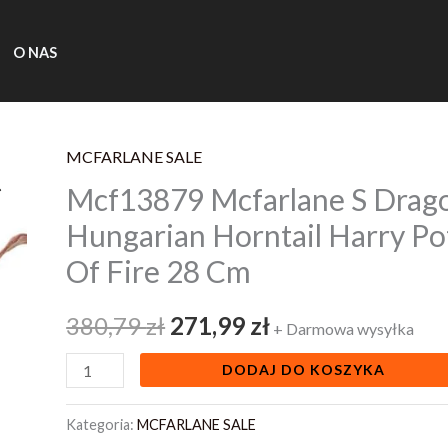
O NAS
MCFARLANE SALE
ilość
Pierwotna
Aktualna
Mcf13879 Mcfarlane S Dragon
Mcf13879
cena
cena
Mcfarlane
Hungarian Horntail Harry Po
S
wynosiła:
wynosi:
Of Fire 28 Cm
Dragons
380,79 zł.
271,99 zł.
Series
380,79
zł
271,99
zł
+ Darmowa wysyłka
8
Statue
DODAJ DO KOSZYKA
Hungarian
Horntail
Kategoria:
MCFARLANE SALE