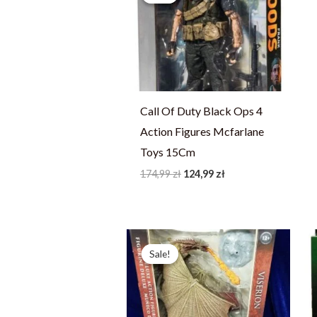
174,99 zł.
124,99 zł.
Call Of Duty Black Ops 4
Action Figures Mcfarlane
Toys 15Cm
174,99
zł
124,99
zł
Pierwotna
Aktualna
cena
cena
Sale!
Sale!
wynosiła:
wynosi:
239,39 zł.
170,99 zł.