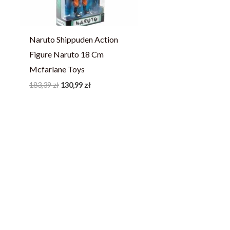
Naruto Shippuden Action
Figure Naruto 18 Cm
Mcfarlane Toys
183,39
zł
130,99
zł