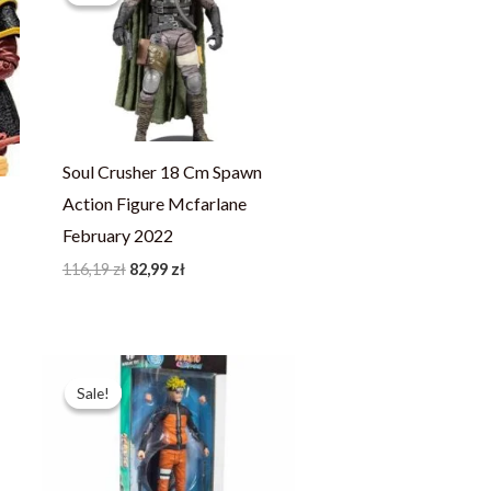
116,19 zł.
82,99 zł.
Soul Crusher 18 Cm Spawn
Action Figure Mcfarlane
February 2022
116,19
zł
82,99
zł
Pierwotna
Aktualna
cena
cena
Sale!
Sale!
wynosiła:
wynosi:
183,39 zł.
130,99 zł.