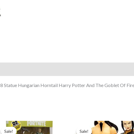
Harry
Potter
And
The
Goblet
Of
Fire
28
Cm
8 Statue Hungarian Horntail Harry Potter And The Goblet Of Fir
Pierwotna
Aktualna
Pierwotna
Aktualna
cena
cena
cena
cena
Sale!
Sale!
Sale!
Sale!
wynosiła:
wynosi:
wynosiła:
wynosi: