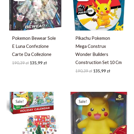
190,39 zł.
135,99 zł.
190,39 zł.
135,99 zł.
Pokemon Bewear Sole
Pikachu Pokemon
E Luna Confezione
Mega Construx
Carte Da Collezione
Wonder Builders
Construction Set 10 Cm
190,39
zł
135,99
zł
190,39
zł
135,99
zł
Pierwotna
Aktualna
Pierwotna
Aktualna
cena
cena
cena
cena
Sale!
Sale!
Sale!
Sale!
wynosiła:
wynosi:
wynosiła:
wynosi:
382,19 zł.
272,99 zł.
116,19 zł.
82,99 zł.