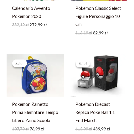
Calendario Avvento
Pokemon Classic Select
Pokemon 2020
Figure Personaggio 10
Cm
382,19
zł
272,99
zł
116,19
zł
82,99
zł
Pierwotna
Aktualna
Pierwotna
Aktualna
cena
cena
cena
cena
Sale!
Sale!
Sale!
Sale!
wynosiła:
wynosi:
wynosiła:
wynosi:
107,79 zł.
76,99 zł.
615,99 zł.
439,99 zł.
Pokemon Zainetto
Pokemon Diecast
Prima Elemntare Tempo
Replica Poke Ball 1 1
Libero Zaino Scuola
End March
107,79
zł
76,99
zł
615,99
zł
439,99
zł