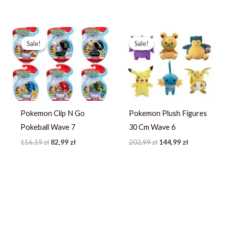
Pierwotna
Aktualna
Pierwotna
Aktualna
cena
cena
cena
cena
Sale!
Sale!
Sale!
Sale!
wynosiła:
wynosi:
wynosiła:
wynosi:
116,19 zł.
82,99 zł.
202,99 zł.
144,99 zł.
Pokemon Clip N Go
Pokemon Plush Figures
Pokeball Wave 7
30 Cm Wave 6
116,19
zł
82,99
zł
202,99
zł
144,99
zł