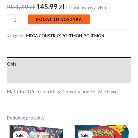
204,39
zł
145,99
zł
+ Darmowa wysyłka
DODAJ DO KOSZYKA
Kategorie:
MEGA CONSTRUX POKEMON
,
POKEMON
Opis
Opinie (0)
Matthth70 Pokemon Mega Construction Set Machamp
Podobne produkty
Pierwotna
Aktualna
Pierwotna
Aktualna
cena
cena
cena
cena
Sale!
Sale!
Sale!
Sale!
wynosiła:
wynosi:
wynosiła:
wynosi: