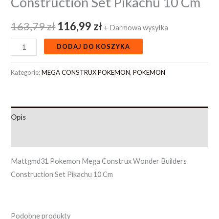
Construction Set Pikachu 10 Cm
163,79
zł
116,99
zł
+ Darmowa wysyłka
DODAJ DO KOSZYKA
Kategorie:
MEGA CONSTRUX POKEMON
,
POKEMON
Opis
Opinie (0)
Mattgmd31 Pokemon Mega Construx Wonder Builders
Construction Set Pikachu 10 Cm
Podobne produkty