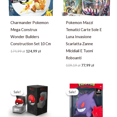
Charmander Pokemon
Pokemon Mazzi
Mega Construx
Tematici Carte Sole E
Wonder Builders
Luna Invasione
Construction Set 10 Cm
Scarlatta Zanne
Micidiali E Tuoni
174,99
zł
124,99
zł
Roboanti
109,19
zł
77,99
zł
Pierwotna
Aktualna
Pierwotna
Aktualna
cena
cena
cena
cena
Sale!
Sale!
Sale!
Sale!
wynosiła:
wynosi:
wynosiła:
wynosi:
615,99 zł.
439,99 zł.
134,39 zł.
95,99 zł.