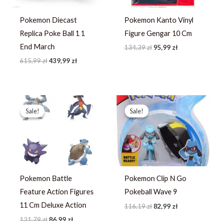
Pokemon Diecast
Pokemon Kanto Vinyl
Replica Poke Ball 1 1
Figure Gengar 10 Cm
End March
134,39
zł
95,99
zł
615,99
zł
439,99
zł
Pierwotna
Aktualna
Pierwotna
Aktualna
cena
cena
cena
cena
Sale!
Sale!
Sale!
Sale!
wynosiła:
wynosi:
wynosiła:
wynosi:
121,79 zł.
86,99 zł.
116,19 zł.
82,99 zł.
Pokemon Battle
Pokemon Clip N Go
Feature Action Figures
Pokeball Wave 9
11 Cm Deluxe Action
116,19
zł
82,99
zł
121,79
zł
86,99
zł