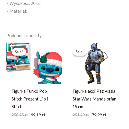
– Wysokość: 20 cm
– Materiał:
Podobne produkty
Pierwotna
Aktualna
Pierwotna
Aktualna
cena
cena
cena
cena
Sale!
Sale!
Sale!
Sale!
wynosiła:
wynosi:
wynosiła:
wynosi:
258,95 zł.
199,19 zł.
251,99 zł.
179,99 zł.
Figurka Funko Pop
Figurka akcji Paz Vizsla
Stitch Prezent Lilo i
Star Wars Mandalorian
Stitch
15 cm
258,95
zł
199,19
zł
251,99
zł
179,99
zł