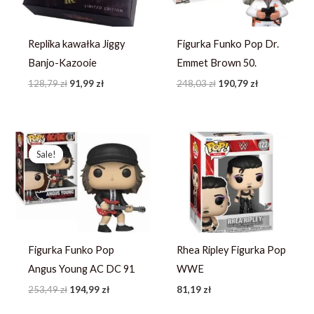
Replika kawałka Jiggy
Figurka Funko Pop Dr.
Banjo-Kazooie
Emmet Brown 50.
128,79
zł
91,99
zł
248,03
zł
190,79
zł
Pierwotna
Aktualna
cena
cena
Sale!
Sale!
wynosiła:
wynosi:
253,49 zł.
194,99 zł.
Figurka Funko Pop
Rhea Ripley Figurka Pop
Angus Young AC DC 91
WWE
253,49
zł
194,99
zł
81,19
zł