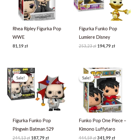
Rhea Ripley Figurka Pop
Figurka Funko Pop
WWE
Lumiere Disney
81,19
zł
253,23
zł
194,79
zł
Pierwotna
Aktualna
Pierwotna
Aktualna
cena
cena
cena
cena
Sale!
Sale!
Sale!
Sale!
wynosiła:
wynosi:
wynosiła:
wynosi:
244,13 zł.
187,79 zł.
444,59 zł.
341,99 zł.
Figurka Funko Pop
Funko Pop One Piece –
Pingwin Batman 529
Kimono Luffytaro
244,13
zł
187,79
zł
444,59
zł
341,99
zł