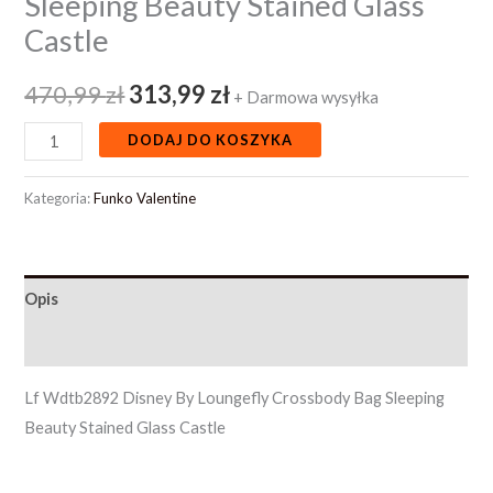
Sleeping Beauty Stained Glass
Castle
470,99
zł
313,99
zł
+ Darmowa wysyłka
DODAJ DO KOSZYKA
Kategoria:
Funko Valentine
Opis
Opinie (0)
Lf Wdtb2892 Disney By Loungefly Crossbody Bag Sleeping
Beauty Stained Glass Castle