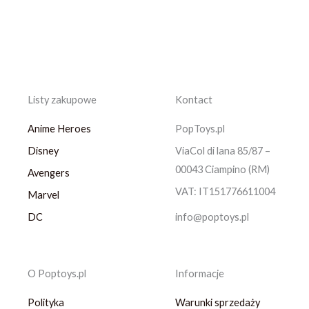
Listy zakupowe
Kontact
Anime Heroes
PopToys.pl
Disney
ViaCol di lana 85/87 –
00043 Ciampino (RM)
Avengers
VAT: IT151776611004
Marvel
DC
info@poptoys.pl
O Poptoys.pl
Informacje
Polityka
Warunki sprzedaży