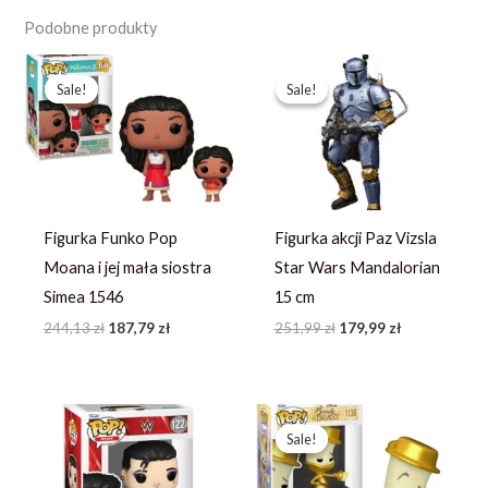
Podobne produkty
Pierwotna
Aktualna
Pierwotna
Aktualna
cena
cena
cena
cena
Sale!
Sale!
Sale!
Sale!
wynosiła:
wynosi:
wynosiła:
wynosi:
244,13 zł.
187,79 zł.
251,99 zł.
179,99 zł.
Figurka Funko Pop
Figurka akcji Paz Vizsla
Moana i jej mała siostra
Star Wars Mandalorian
Simea 1546
15 cm
244,13
zł
187,79
zł
251,99
zł
179,99
zł
Pierwotna
Aktualna
cena
cena
Sale!
Sale!
wynosiła:
wynosi:
253,23 zł.
194,79 zł.