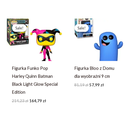
Pierwotna
Aktualna
Pierwotna
Aktualna
cena
cena
cena
cena
Sale!
Sale!
Sale!
Sale!
wynosiła:
wynosi:
wynosiła:
wynosi:
214,23 zł.
164,79 zł.
81,19 zł.
57,99 zł.
Figurka Funko Pop
Figurka Bloo z Domu
Harley Quinn Batman
dla wyobraźni 9 cm
Black Light Glow Special
81,19
zł
57,99
zł
Edition
214,23
zł
164,79
zł