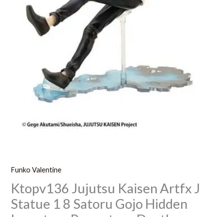
Hidden
Inventory
Premature
Death
Version
23
Cm
Funko Valentine
Ktopv136 Jujutsu Kaisen Artfx J
Statue 1 8 Satoru Gojo Hidden