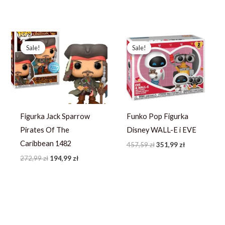
Pierwotna
Aktualna
Pierwotna
Aktualna
cena
cena
cena
cena
Sale!
Sale!
Sale!
Sale!
wynosiła:
wynosi:
wynosiła:
wynosi:
272,99 zł.
194,99 zł.
457,59 zł.
351,99 zł.
Figurka Jack Sparrow
Funko Pop Figurka
Pirates Of The
Disney WALL-E i EVE
Caribbean 1482
457,59
zł
351,99
zł
272,99
zł
194,99
zł