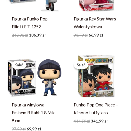
Figurka Funko Pop
Figurka Rey Star Wars
Elliot i E.T. 1252
Walentynkowa
242,31
zł
186,39
zł
93,79
zł
66,99
zł
Pierwotna
Aktualna
Pierwotna
Aktualna
cena
cena
cena
cena
Sale!
Sale!
Sale!
Sale!
wynosiła:
wynosi:
wynosiła:
wynosi:
97,99 zł.
69,99 zł.
444,59 zł.
341,99 zł.
Figurka winylowa
Funko Pop One Piece –
Eminem B Rabbit 8 Mile
Kimono Luffytaro
9 cm
444,59
zł
341,99
zł
97,99
zł
69,99
zł